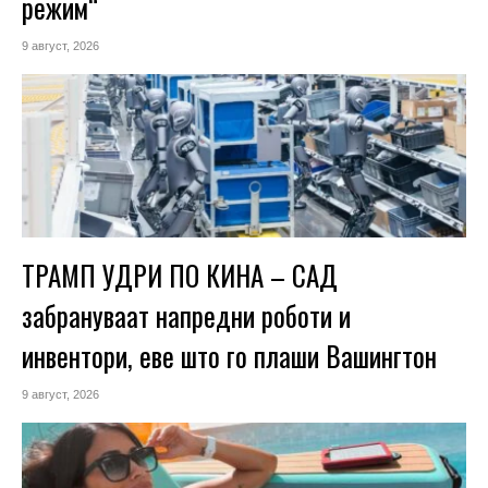
режим“
9 август, 2026
ТРАМП УДРИ ПО КИНА – САД
забрануваат напредни роботи и
инвентори, еве што го плаши Вашингтон
9 август, 2026