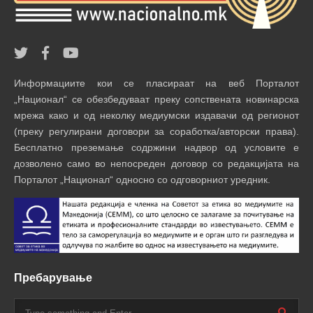
Информациите кои се пласираат на веб Порталот
„Национал“ се обезбедуваат преку сопствената новинарска
мрежа како и од неколку медиумски издавачи од регионот
(преку регулирани договори за соработка/авторски права).
Бесплатно преземање содржини надвор од условите е
дозволено само во непосреден договор со редакцијата на
Порталот „Национал“ односно со одговорниот уредник.
Пребарување