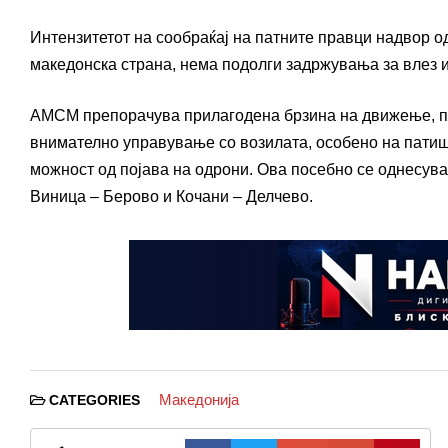
Интензитетот на сообраќај на патните правци надвор о
македонска страна, нема подолги задржувања за влез и
АМСМ препорачува прилагодена брзина на движење, по
внимателно управување со возилата, особено на патишт
можност од појава на одрони. Ова посебно се однесува
Виница – Берово и Кочани – Делчево.
Македонија
CATEGORIES