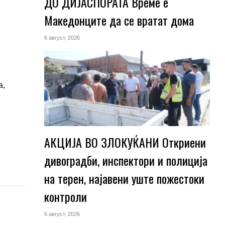
ДО ДИЈАСПОРАТА Време е
Македонците да се вратат дома
6 август, 2026
а,
АКЦИЈА ВО ЗЛОКУЌАНИ Откриени
дивоградби, инспектори и полиција
на терен, најавени уште пожестоки
контроли
6 август, 2026