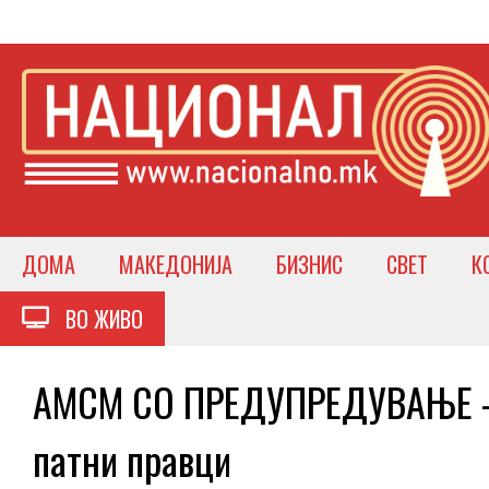
ДОМА
МАКЕДОНИЈА
БИЗНИС
СВЕТ
К
ВО ЖИВО
АМСМ СО ПРЕДУПРЕДУВАЊЕ – 
патни правци