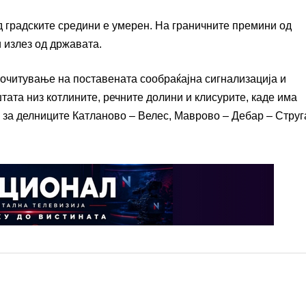
д градските средини е умерен. На граничните премини од
 излез од државата.
читување на поставената сообраќајна сигнализација и
ата низ котлините, речните долини и клисурите, каде има
 за делниците Катланово – Велес, Маврово – Дебар – Струг