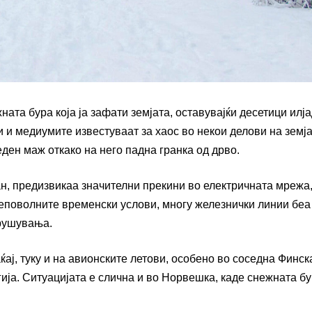
та бура која ја зафати земјата, оставувајќи десетици илј
 и медиумите известуваат за хаос во некои делови на земја
ден маж откако на него падна гранка од дрво.
ан, предизвикаа значителни прекини во електричната мрежа,
неповолните временски услови, многу железнички линии беа
арушувања.
ај, туку и на авионските летови, особено во соседна Финск
ија. Ситуацијата е слична и во Норвешка, каде снежната б