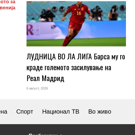
ото за
венија
ЛУДНИЦА ВО ЛА ЛИГА Барса му го
краде големото засилување на
Реал Мадрид
6 август, 2026
ена
Спорт
Национал ТВ
Во живо