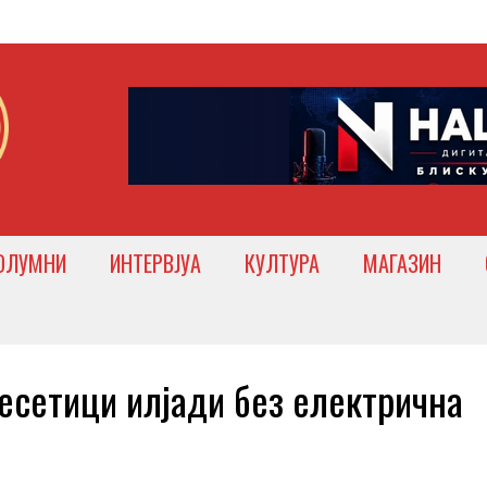
ОЛУМНИ
ИНТЕРВЈУА
КУЛТУРА
МАГАЗИН
етици илјади без електрична