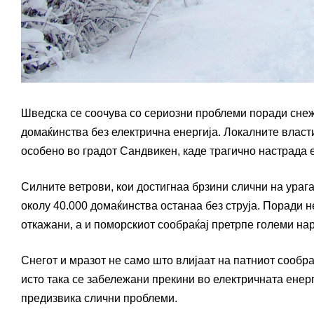
Шведска се соочува со сериозни проблеми поради снежна
домаќинства без електрична енергија. Локалните власти
особено во градот Сандвикен, каде трагично настрада е
Силните ветрови, кои достигнаа брзини слични на ураг
околу 40.000 домаќинства останаа без струја. Поради 
откажани, а и поморскиот сообраќај претрпе големи н
Снегот и мразот не само што влијаат на патниот сообраќ
исто така се забележани прекини во електричната енерг
предизвика слични проблеми.