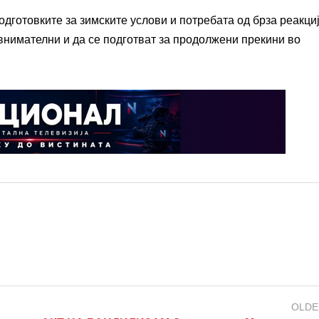
дготовките за зимските услови и потребата од брза реакци
внимателни и да се подготват за продолжени прекини во
OLDE