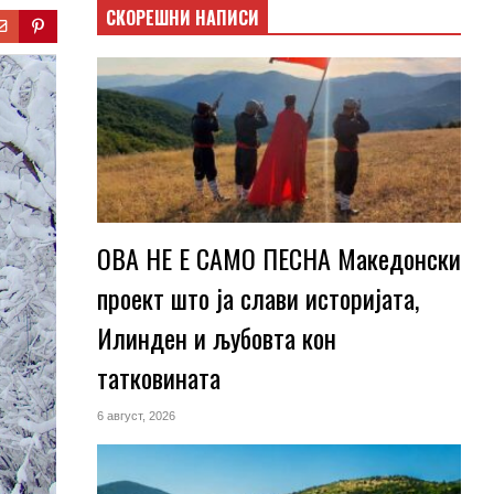
СКОРЕШНИ НАПИСИ
ОВА НЕ Е САМО ПЕСНА Македонски
проект што ја слави историјата,
Илинден и љубовта кон
татковината
6 август, 2026