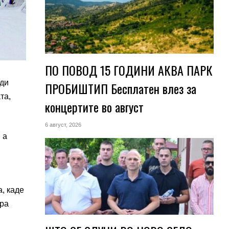
ПО ПОВОД 15 ГОДИНИ АКВА ПАРК
ади
ПРОБИШТИП Бесплатен влез за
та,
концертите во август
6 август, 2026
 а
а, каде
ура