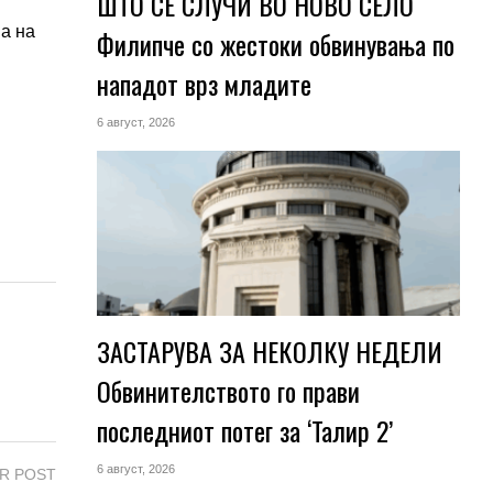
ШТО СЕ СЛУЧИ ВО НОВО СЕЛО
ја на
Филипче со жестоки обвинувања по
нападот врз младите
6 август, 2026
ЗАСТАРУВА ЗА НЕКОЛКУ НЕДЕЛИ
Обвинителството го прави
последниот потег за ‘Талир 2’
6 август, 2026
R POST