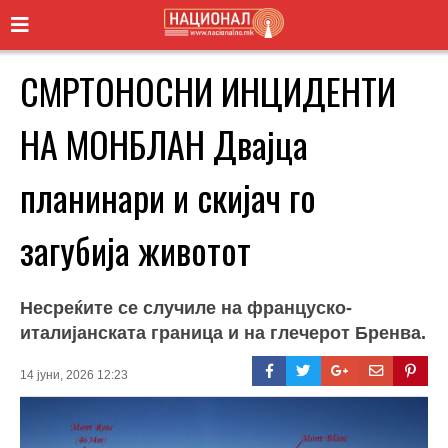
СМРТОНОСНИ ИНЦИДЕНТИ
НА МОНБЛАН Двајца
планинари и скијач го
загубија животот
Несреќите се случиле на француско-
италијанската граница и на глечерот Бренва.
14 јуни, 2026 12:23