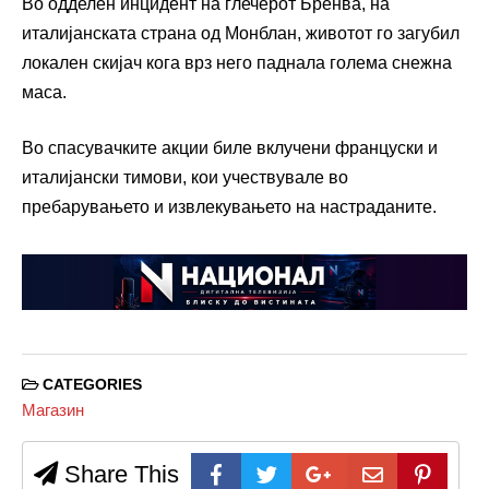
Во одделен инцидент на глечерот Бренва, на
италијанската страна од Монблан, животот го загубил
локален скијач кога врз него паднала голема снежна
маса.
Во спасувачките акции биле вклучени француски и
италијански тимови, кои учествувале во
пребарувањето и извлекувањето на настраданите.
CATEGORIES
Магазин
Share This