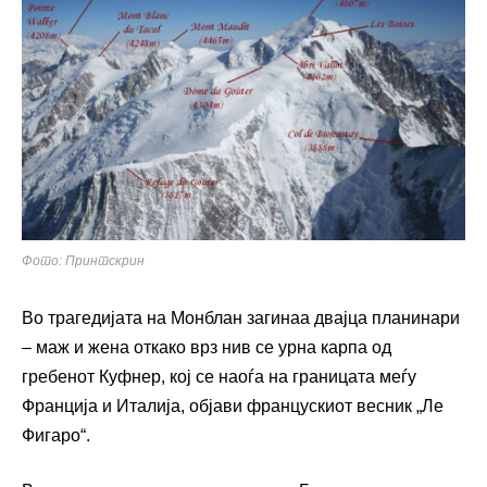
Фото: Принтскрин
Во трагедијата на Монблан загинаа двајца планинари
– маж и жена откако врз нив се урна карпа од
гребенот Куфнер, кој се наоѓа на границата меѓу
Франција и Италија, објави францускиот весник „Ле
Фигаро“.