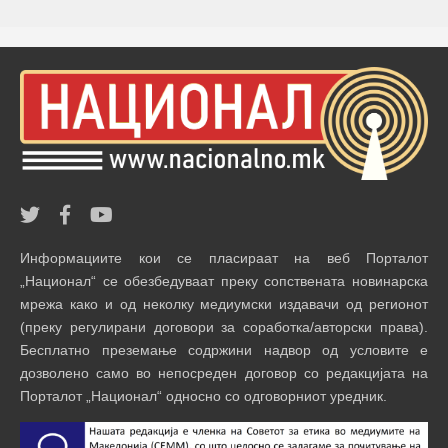
Информациите кои се пласираат на веб Порталот
„Национал“ се обезбедуваат преку сопствената новинарска
мрежа како и од неколку медиумски издавачи од регионот
(преку регулирани договори за соработка/авторски права).
Бесплатно преземање содржини надвор од условите е
дозволено само во непосреден договор со редакцијата на
Порталот „Национал“ односно со одговорниот уредник.