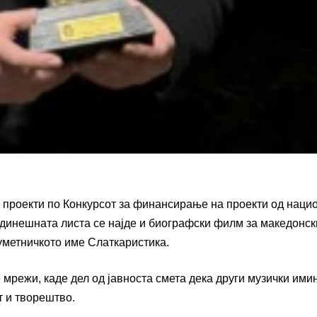
е проекти по Конкурсот за финансирање на проекти од наци
одинешната листа се најде и биографски филм за македонск
уметничкото име Слаткаристика.
 мрежи, каде дел од јавноста смета дека други музички им
т и творештво.