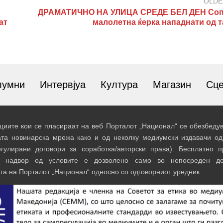
OLDE
ДРАМАТИЧНО НА УЛИЦА СРЕДЕ БЕЛ ДЕН Соп
ат
малолетна ќерка нападнати од т
лумни
Интервјуа
Култура
Магазин
Сц
иите кои се пласираат на веб Порталот „Национал“ се обезбедув
ата новинарска мрежа како и од неколку медиумски издавачи од
егулирани договори за соработка/авторски права). Бесплатно 
и надвор од условите е дозволено само во непосреден до
та на Порталот „Национал“ односно со одговорниот уредник.