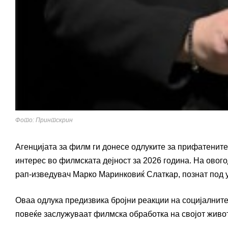
Фото: Принтскрин
Агенцијата за филм ги донесе одлуките за прифатенит
интерес во филмската дејност за 2026 година. На овог
рап-изведувач Марко Маринковиќ Слаткар, познат под 
Оваа одлука предизвика бројни реакции на социјалните
повеќе заслужуваат филмска обработка на својот живо