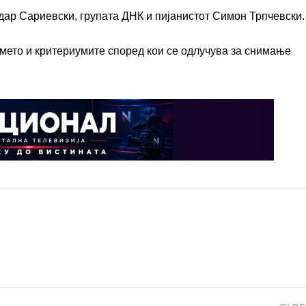
дар Сариевски, групата ДНК и пијанистот Симон Трпчевски.
емето и критериумите според кои се одлучува за снимање