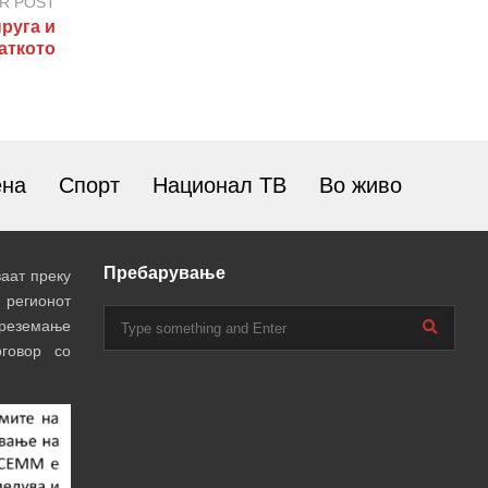
R POST
руга и
аткото
ена
Спорт
Национал ТВ
Во живо
Пребарување
аат преку
 регионот
преземање
говор со