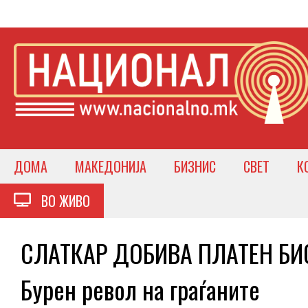
ДОМА
МАКЕДОНИЈА
БИЗНИС
СВЕТ
К
ВО ЖИВО
СЛАТКАР ДОБИВА ПЛАТЕН Б
Бурен револ на граѓаните