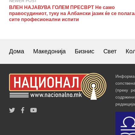
NEWER POST
ВЛЕН НАЈАВУВА ГОЛЕМ ПРЕСВРТ Не само
правосудиниот, туку на Албански јазик ќе се полага
сите професионални испити
Дома
Македонија
Бизнис
Свет
Ко
Информац
сопствен
(преку р
содржин
редакција