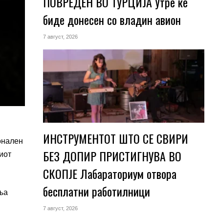
ПОВРЕДЕН ВО ТУРЦИЈА Утре ќе
биде донесен со владин авион
7 август, 2026
ИНСТРУМЕНТОТ ШТО СЕ СВИРИ
онален
БЕЗ ДОПИР ПРИСТИГНУВА ВО
иот
СКОПЈЕ Лабараториум отвора
бесплатни работилници
иња
7 август, 2026