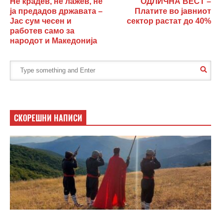
Не крадев, не лажев, не
ОДЛИЧНА ВЕСТ –
ја предадов државата –
Платите во јавниот
Јас сум чесен и
сектор растат до 40%
работев само за
народот и Македонија
СКОРЕШНИ НАПИСИ