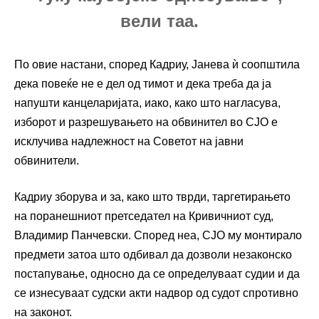
вели таа.
По овие настани, според Кадриу, Јанева ѝ соопштила
дека повеќе не е дел од тимот и дека треба да ја
напушти канцеларијата, иако, како што нагласува,
изборот и разрешувањето на обвинител во СЈО е
исклучива надлежност на Советот на јавни
обвинители.
Кадриу зборува и за, како што тврди, таргетирањето
на поранешниот претседател на Кривичниот суд,
Владимир Панчевски. Според неа, СЈО му монтирало
предмети затоа што одбивал да дозволи незаконско
постапување, односно да се определуваат судии и да
се изнесуваат судски акти надвор од судот спротивно
на законот.