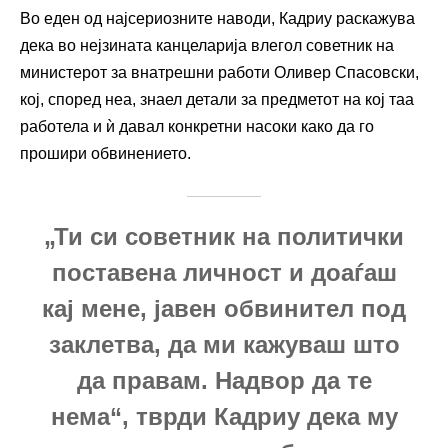
Во еден од најсериозните наводи, Кадриу раскажува
дека во нејзината канцеларија влегол советник на
министерот за внатрешни работи Оливер Спасовски,
кој, според неа, знаел детали за предметот на кој таа
работела и ѝ давал конкретни насоки како да го
прошири обвинението.
„Ти си советник на политички
поставена личност и доаѓаш
кај мене, јавен обвинител под
заклетва, да ми кажуваш што
да правам. Надвор да те
нема“, тврди Кадриу дека му