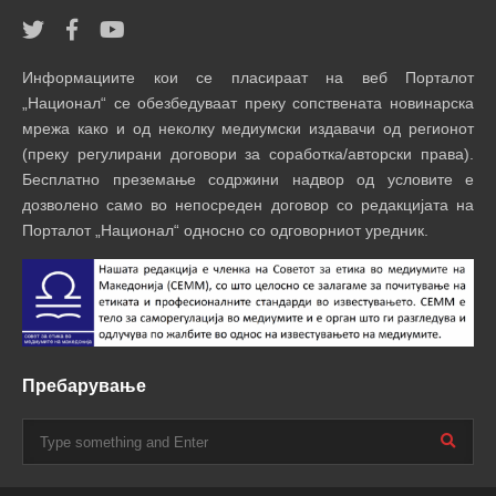
Информациите кои се пласираат на веб Порталот
„Национал“ се обезбедуваат преку сопствената новинарска
мрежа како и од неколку медиумски издавачи од регионот
(преку регулирани договори за соработка/авторски права).
Бесплатно преземање содржини надвор од условите е
дозволено само во непосреден договор со редакцијата на
Порталот „Национал“ односно со одговорниот уредник.
Пребарување