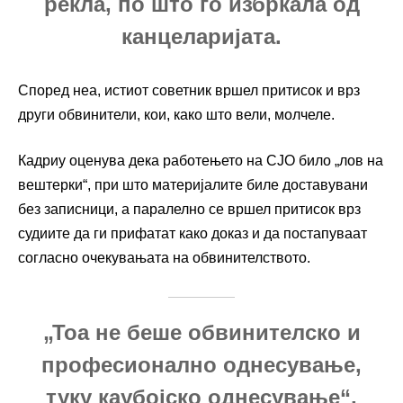
рекла, по што го избркала од
канцеларијата.
Според неа, истиот советник вршел притисок и врз
други обвинители, кои, како што вели, молчеле.
Кадриу оценува дека работењето на СЈО било „лов на
вештерки“, при што материјалите биле доставувани
без записници, а паралелно се вршел притисок врз
судиите да ги прифатат како доказ и да постапуваат
согласно очекувањата на обвинителството.
„Тоа не беше обвинителско и
професионално однесување,
туку каубојско однесување“,