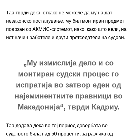
Таа тврди дека, откако не можеле да му најдат
незаконско постапување, му бил монтиран предмет
поврзан со АКМИС-системот, иако, како што вели, на
ист начин работеле и други претседатели на судови.
„Му измислија дело и со
монтиран судски процес го
испратија во затвор еден од
најеминентните правници во
Македонија“, тврди Кадриу.
Таа додава дека во тој период довербата во
судството била над 50 проценти, за разлика од