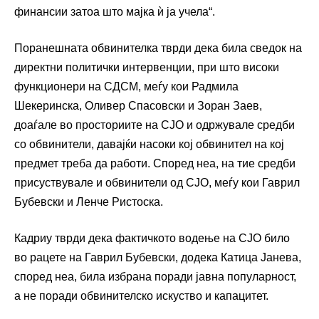
финансии затоа што мајка ѝ ја учела“.
Поранешната обвинителка тврди дека била сведок на
директни политички интервенции, при што високи
функционери на СДСМ, меѓу кои Радмила
Шекеринска, Оливер Спасовски и Зоран Заев,
доаѓале во просториите на СЈО и одржувале средби
со обвинители, давајќи насоки кој обвинител на кој
предмет треба да работи. Според неа, на тие средби
присуствувале и обвинители од СЈО, меѓу кои Гаврил
Бубевски и Ленче Ристоска.
Кадриу тврди дека фактичкото водење на СЈО било
во рацете на Гаврил Бубевски, додека Катица Јанева,
според неа, била избрана поради јавна популарност,
а не поради обвинителско искуство и капацитет.