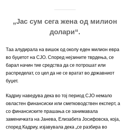
„Јас сум сега жена од милион
долари“.
Таа алудирала на вишок од околу еден милион евра
во буџетот на СЈО. Според нејзините тврдења, се
барал начин тие средства да се потрошат или
распределат, со цел да не се вратат во државниот
буџет.
Кадриу наведува дека во тој период СЈО немало
овластен финансиски или сметководствен експерт, а
со финансиските прашања се занимавала
заменичката на Јанева, Елизабета Јосифовска, која,
според Кадриу, изјавувала дека „се разбира во