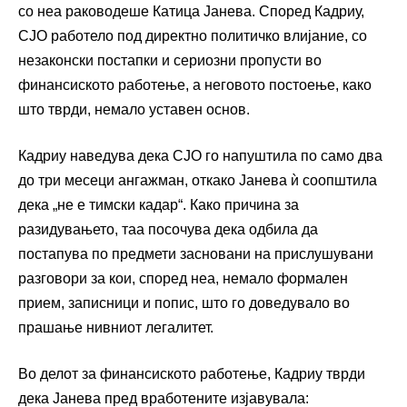
со неа раководеше Катица Јанева. Според Кадриу,
СЈО работело под директно политичко влијание, со
незаконски постапки и сериозни пропусти во
финансиското работење, а неговото постоење, како
што тврди, немало уставен основ.
Кадриу наведува дека СЈО го напуштила по само два
до три месеци ангажман, откако Јанева ѝ соопштила
дека „не е тимски кадар“. Како причина за
разидувањето, таа посочува дека одбила да
постапува по предмети засновани на прислушувани
разговори за кои, според неа, немало формален
прием, записници и попис, што го доведувало во
прашање нивниот легалитет.
Во делот за финансиското работење, Кадриу тврди
дека Јанева пред вработените изјавувала: