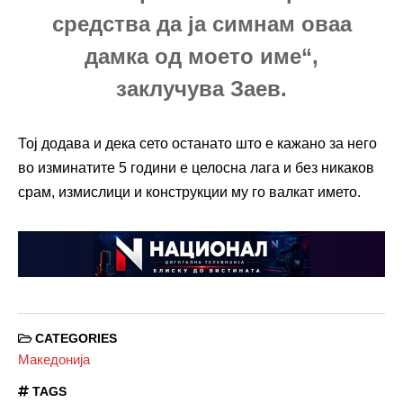
средства да ја симнам оваа
дамка од моето име“,
заклучува Заев.
Тој додава и дека сето останато што е кажано за него
во изминатите 5 години е целосна лага и без никаков
срам, измислици и конструкции му го валкат името.
CATEGORIES
Македонија
TAGS