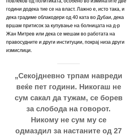
повлеков од политиката, особено во изминатите две
години додека тие се на власт. Лажно е, исто така, и
дека градиме облакодери од 40 ката во Дубаи, дека
вршам притисок за купување на болницата на д-р
Жан Митрев или дека се мешам во работата на
правосудните и други институции, покрај низа други
измислици.
„Секојдневно трпам навреди
веќе пет години. Никогаш не
сум сакал да тужам, се борев
за слобода на говорот.
Никому не сум му се
одмаздил за настаните од 27