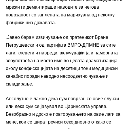
мрежи ги демантираше наводите за негова
поврзаност со заплената на марихуана од неколку
фабрики низ државата.
„Јавно барам извинување од пратеникот Бране
Петрушевски и од партијата ВМРО-ДПМНЕ за сите
лаги, клевети и навреди, вклучувајќи ја и намерната
злоупотреба на моето име во целата драматизација
околу конфискацијата на десетици тони медицински
канабис поради наводно несоодветно чување и
складирање.
Апсолутно е лажно дека сум поврзан со овие случаи
или дека сум се јавувал во Царинската управа.
Безобразно и дрско е повторувањето на овие лаги за
мене, кои се шират речиси секојдневно откако се