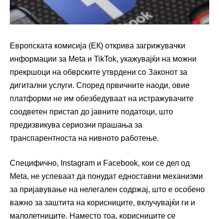
Европската комисија (ЕК) открива загрижувачки
информации за Meta и TikTok, укажувајќи на можни
прекршоци на обврските утврдени со Законот за
дигитални услуги. Според првичните наоди, овие
платформи не им обезбедуваат на истражувачите
соодветен пристап до јавните податоци, што
предизвикува сериозни прашања за
транспарентноста на нивното работење.
Специфично, Instagram и Facebook, кои се дел од
Meta, не успеваат да понудат едноставни механизми
за пријавување на нелегален содржај, што е особено
важно за заштита на корисниците, вклучувајќи ги и
малолетниците. Наместо тоа, корисниците се