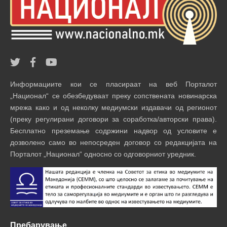
Информациите кои се пласираат на веб Порталот
„Национал“ се обезбедуваат преку сопствената новинарска
мрежа како и од неколку медиумски издавачи од регионот
(преку регулирани договори за соработка/авторски права).
Бесплатно преземање содржини надвор од условите е
дозволено само во непосреден договор со редакцијата на
Порталот „Национал“ односно со одговорниот уредник.
Пребарување