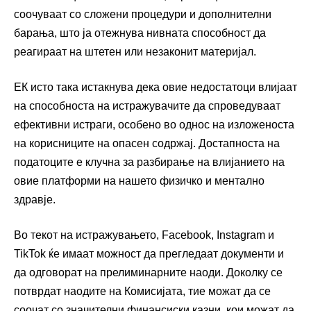
соочуваат со сложени процедури и дополнителни
барања, што ја отежнува нивната способност да
реагираат на штетен или незаконит материјал.
ЕК исто така истакнува дека овие недостатоци влијаат
на способноста на истражувачите да спроведуваат
ефективни истраги, особено во однос на изложеноста
на корисниците на опасен содржај. Достапноста на
податоците е клучна за разбирање на влијанието на
овие платформи на нашето физичко и ментално
здравје.
Во текот на истражувањето, Facebook, Instagram и
TikTok ќе имаат можност да прегледаат документи и
да одговорат на прелиминарните наоди. Доколку се
потврдат наодите на Комисијата, тие можат да се
соочат со значителни финансиски казни, кои можат да