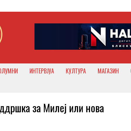
ОЛУМНИ
ИНТЕРВЈУА
КУЛТУРА
МАГАЗИН
дршка за Милеј или нова