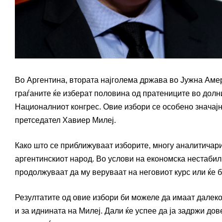
Во Аргентина, втората најголема држава во Јужна Амер
граѓаните ќе изберат половина од пратениците во долн
Националниот конгрес. Овие избори се особено значајн
претседател Хавиер Милеј.
Како што се приближуваат изборите, многу аналитичари
аргентинскиот народ. Во услови на економска нестабил
продолжуваат да му веруваат на неговиот курс или ќе 
Резултатите од овие избори би можеле да имаат далеко
и за иднината на Милеј. Дали ќе успее да ја задржи до