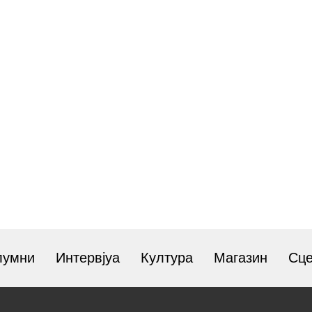
лумни
Интервјуа
Култура
Магазин
Сц