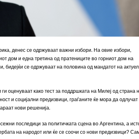
ика, денес се одржуваат важни избори. На овие избори,
иот дом и една третина од пратениците во горниот дом на
и, бидејќи се одржуваат на половина од мандатот на актуе
 ги оценуваат како тест за поддршката на Милеј од страна 
ност и социјални предизвици, граѓаните ќе мора да одлучат
бараат нови решенија.
сежни последици за политичката сцена во Аргентина, а ист
вербата на народот или ќе се соочи со нови предизвици? Са