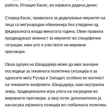
работи, Игнацио Касис, во изјавата дадена денес.
Според Касис, правилата за доделување имунитет на
лица со меѓународни обвиненија беа утврдени од
федералната влада минатата година. Овие правила
предвидуваат можност за имунитет во специфични
ситуации, како што е учеството на мировни
преговори.
Оваа одлука на Швајцарија може да има значајни
последици за тековната политичка ситуација и за
односите меѓу Русија и Западот, особено во контекст
на тековните конфликти. Швајцарија, како неутрална
земја, традиционално игра улога на посредник во
мировните преговори, а овој потег дополнително ја
нагласува нејзината позиција во глобалната политика.