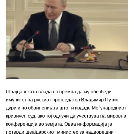
Швајцарската влада е спремна да му обезбеди
имунитет на рускиот претседател Владимир Путин,
дури и по обвиненијата што ги издаде Меѓународниот
кривичен суд, ако тој одлучи да учествува на мировна
конференција во земјата. Оваа информација ја
потврди швајцарскиот министер за надворешни