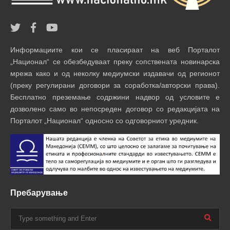
Информациите кои се пласираат на веб Порталот
„Национал“ се обезбедуваат преку сопствената новинарска
мрежа како и од неколку медиумски издавачи од регионот
(преку регулирани договори за соработка/авторски права).
Бесплатно преземање содржини надвор од условите е
дозволено само во непосреден договор со редакцијата на
Порталот „Национал“ односно со одговорниот уредник.
Пребарување