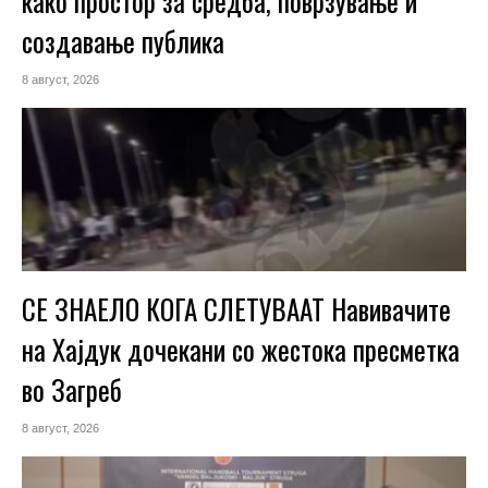
како простор за средба, поврзување и
создавање публика
8 август, 2026
СЕ ЗНАЕЛО КОГА СЛЕТУВААТ Навивачите
на Хајдук дочекани со жестока пресметка
во Загреб
8 август, 2026