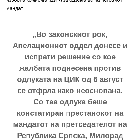
мандат.
„Во законскиот рок,
Апелациониот оддел донесе и
испрати решение со кое
жалбата поднесена против
одлуката на ЦИК од 6 август
се отфрла како неоснована.
Со таа одлука беше
констатиран престанокот на
мандатот на претседателот на
Република Српска, Милорад