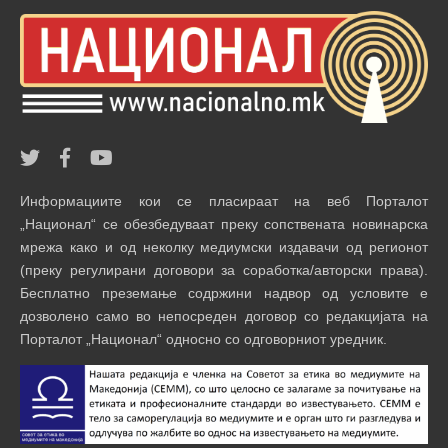
Информациите кои се пласираат на веб Порталот
„Национал“ се обезбедуваат преку сопствената новинарска
мрежа како и од неколку медиумски издавачи од регионот
(преку регулирани договори за соработка/авторски права).
Бесплатно преземање содржини надвор од условите е
дозволено само во непосреден договор со редакцијата на
Порталот „Национал“ односно со одговорниот уредник.