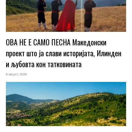
ОВА НЕ Е САМО ПЕСНА Македонски
проект што ја слави историјата, Илинден
и љубовта кон татковината
6 август, 2026