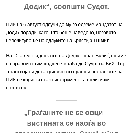
Додик“, соопшти Судот.
ЦИК на 6 август одлучи да му го одземе мандатот на
Додик поради, како што беше наведено, неговото
непочитување на одлуките на Кристијан Шмит.
На 12 август, адвокатот на Додик, Горан Бубиќ, во име
на правниот тим поднесе жалба до Судот на БиХ. Тој
тогаш изјави дека кривичното право и постапките на
ЦИК се користат како инструмент за политички
притисок.
„Граѓаните не се овци –
вистината се наоѓа во