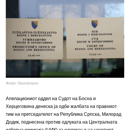
Фото: Принтскрин
Апелациониот оддел на Судот на Босна и
Херцеговина денеска ја одби жалбата на правниот
тим на претседателот на Република Српска, Милорад
Додик, поднесена против одлуката на Централната
изборна комисија (ЦИК) за одземање на неговиот