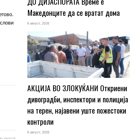
ДО ДИЈАСПОРАТА Време е
Македонците да се вратат дома
етово.
услови
6 август, 2026
АКЦИЈА ВО ЗЛОКУЌАНИ Откриени
дивоградби, инспектори и полиција
на терен, најавени уште пожестоки
контроли
6 август, 2026