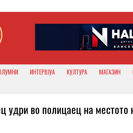
ОЛУМНИ
ИНТЕРВЈУА
КУЛТУРА
МАГАЗИН
удри во полицаец на местото 