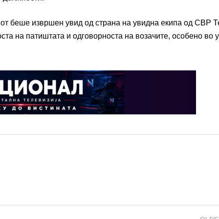
нот беше извршен увид од страна на увидна екипа од СВР Т
оста на патиштата и одговорноста на возачите, особено во 