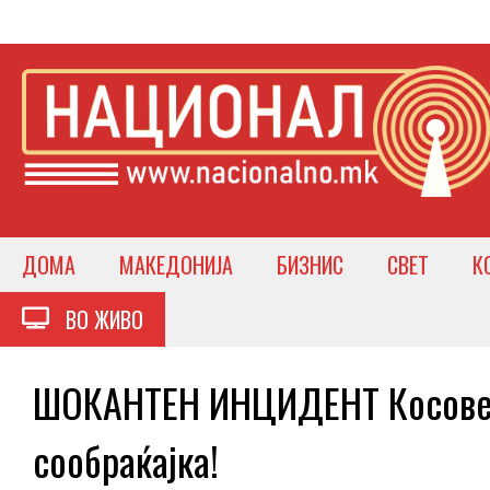
ДОМА
МАКЕДОНИЈА
БИЗНИС
СВЕТ
К
ВО ЖИВО
ШОКАНТЕН ИНЦИДЕНТ Косовец 
сообраќајка!