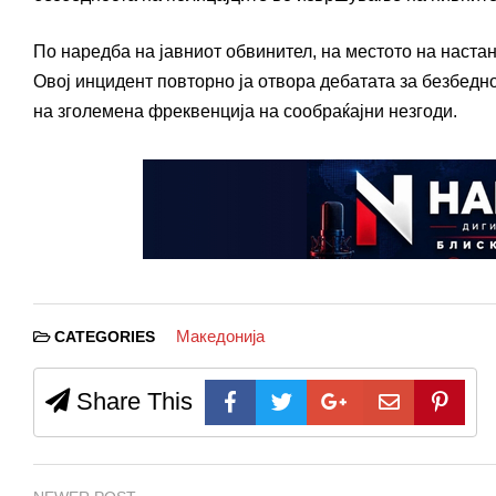
По наредба на јавниот обвинител, на местото на наста
Овој инцидент повторно ја отвора дебатата за безбедн
на зголемена фреквенција на сообраќајни незгоди.
Македонија
CATEGORIES
Share This