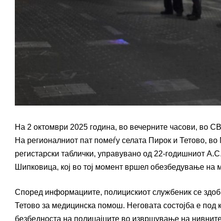
На 2 октомври 2025 година, во вечерните часови, во С
На регионалниот пат помеѓу селата Пирок и Тетово, во
регистарски таблички, управувано од 22-годишниот А.С.
Шипковица, кој во тој момент вршел обезбедување на м
Според информациите, полицискиот службеник се здоб
Тетово за медицинска помош. Неговата состојба е под 
безбедноста на полицајците во извршување на нивните