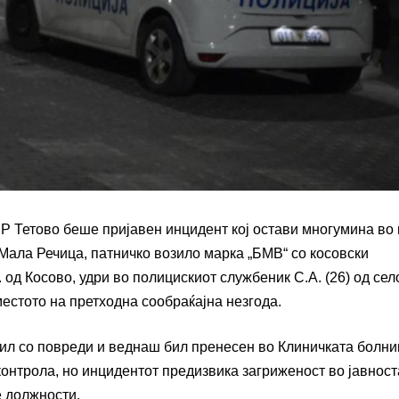
ВР Тетово беше пријавен инцидент кој остави многумина во 
 Мала Речица, патничко возило марка „БМВ“ со косовски
 од Косово, удри во полицискиот службеник С.А. (26) од сел
естото на претходна сообраќајна незгода.
ил со повреди и веднаш бил пренесен во Клиничката болни
контрола, но инцидентот предизвика загриженост во јавност
 должности.