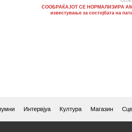
OLDE
СООБРАЌАЈОТ СЕ НОРМАЛИЗИРА АМ
известување за состојбата на пат
лумни
Интервјуа
Култура
Магазин
Сц