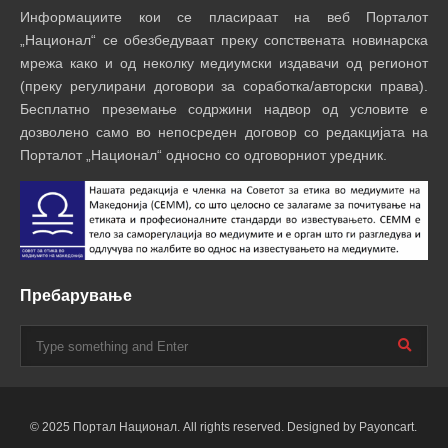
Информациите кои се пласираат на веб Порталот
„Национал“ се обезбедуваат преку сопствената новинарска
мрежа како и од неколку медиумски издавачи од регионот
(преку регулирани договори за соработка/авторски права).
Бесплатно преземање содржини надвор од условите е
дозволено само во непосреден договор со редакцијата на
Порталот „Национал“ односно со одговорниот уредник.
Пребарување
© 2025 Портал Национал. All rights reserved. Designed by Payoncart.