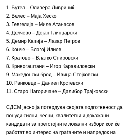
1. Бутел – Оливера Ливриниќ
2. Велес – Маја Хеско
3. Гевгелија – Миле Атанасов
4. Делчево – Дејан Глинџарски
5. Демир Капија – Лазар Петров
6. Конче – Благој Илиев
7. Кратово – Влатко Спировски
8. Кривогаштани – Игор Каравиловски
9. Македонски брод – Ивица Стојковски
10. Ранковце – Даниел Крстевски
11. Старо Нагоричане – Далибор Трајковски
СДСМ јасно ја потврдува својата подготвеност да
понуди силни, чесни, квалитетни и докажани
кандидати за претстојните локални избори кои ќе
работат во интерес на граѓаните и напредок на