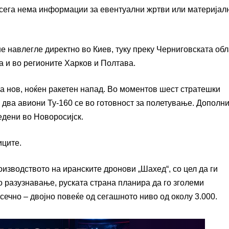
засега нема информации за евентуални жртви или материјал
 навлегле директно во Киев, туку преку Черниговската обл
 и во регионите Харков и Полтава.
 нов, ноќен ракетен напад. Во моментов шест стратешки
два авиони Ту-160 се во готовност за полетување. Дополни
едени во Новоросијск.
иците.
изводството на иранските дронови „Шахед“, со цел да ги
 разузнавање, руската страна планира да го зголеми
ечно – двојно повеќе од сегашното ниво од околу 3.000.