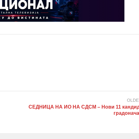
OLDE
СЕДНИЦА НА ИО НА СДСМ – Нови 11 кандид
градонач