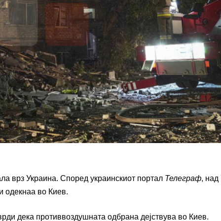
ала врз Украина. Според украинскиот портал
Телеграф
, над
и одекнаа во Киев.
тврди дека противвоздушната одбрана дејствува во Киев.