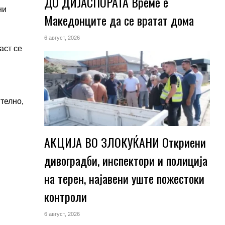
ДО ДИЈАСПОРАТА Време е
ни
Македонците да се вратат дома
6 август, 2026
аст се
телно,
АКЦИЈА ВО ЗЛОКУЌАНИ Откриени
дивоградби, инспектори и полиција
на терен, најавени уште пожестоки
контроли
6 август, 2026