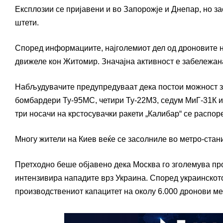
Експлозии се пријавени и во Запорожје и Днепар, но 
штети.
Според информациите, најголемиот дел од дроновите не
движеле кон Житомир. Значајна активност е забележана
Набљудувачите предупредуваат дека постои можност за
бомбардери Ту-95МС, четири Ту-22М3, седум МиГ-31К и 
три носачи на крстосувачки ракети „Калибар“ се распор
Многу жители на Киев веќе се засолниле во метро-стан
Претходно беше објавено дека Москва го зголемува про
интензивира нападите врз Украина. Според украинското
производствениот капацитет на околу 6.000 дронови мес