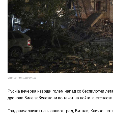
Фото: Принтскрин
Русија вечерва изврши голем напад со беспилотни лет
дронови биле забележани во текот на ноќта, а експлози
Градоначалникот на главниот град, Виталиј Кличко, по