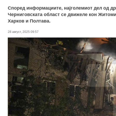
Според информациите, најголемиот дел од дро
Черниговската област се движеле кон Житомир
Харков и Полтава.
28 август, 2025 09:57