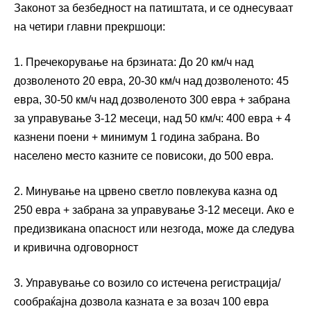
Законот за безбедност на патиштата, и се однесуваат
на четири главни прекршоци:
1. Пречекорување на брзината: До 20 км/ч над
дозволеното 20 евра, 20-30 км/ч над дозволеното: 45
евра, 30-50 км/ч над дозволеното 300 евра + забрана
за управување 3-12 месеци, над 50 км/ч: 400 евра + 4
казнени поени + минимум 1 година забрана. Во
населено место казните се повисоки, до 500 евра.
2. Минување на црвено светло повлекува казна од
250 евра + забрана за управување 3-12 месеци. Ако е
предизвикана опасност или незгода, може да следува
и кривична одговорност
3. Управување со возило со истечена регистрација/
сообраќајна дозвола казната е за возач 100 евра