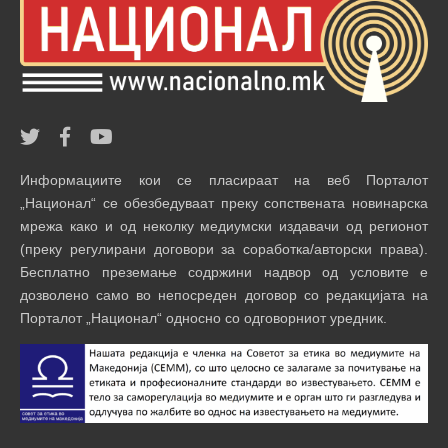
Информациите кои се пласираат на веб Порталот
„Национал“ се обезбедуваат преку сопствената новинарска
мрежа како и од неколку медиумски издавачи од регионот
(преку регулирани договори за соработка/авторски права).
Бесплатно преземање содржини надвор од условите е
дозволено само во непосреден договор со редакцијата на
Порталот „Национал“ односно со одговорниот уредник.