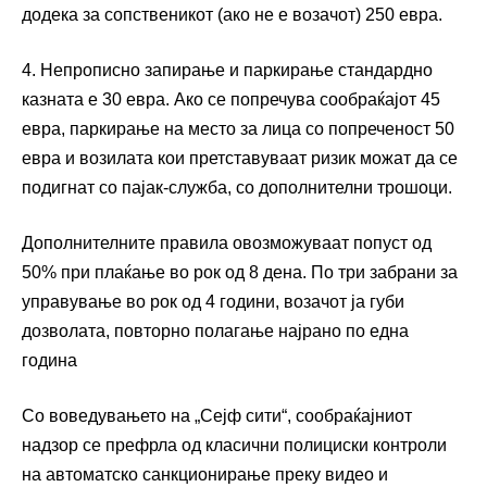
додека за сопственикот (ако не е возачот) 250 евра.
4. Непрописно запирање и паркирање стандардно
казната е 30 евра. Ако се попречува сообраќајот 45
евра, паркирање на место за лица со попреченост 50
евра и возилата кои претставуваат ризик можат да се
подигнат со пајак-служба, со дополнителни трошоци.
Дополнителните правила овозможуваат попуст од
50% при плаќање во рок од 8 дена. По три забрани за
управување во рок од 4 години, возачот ја губи
дозволата, повторно полагање најрано по една
година
Со воведувањето на „Сејф сити“, сообраќајниот
надзор се префрла од класични полициски контроли
на автоматско санкционирање преку видео и