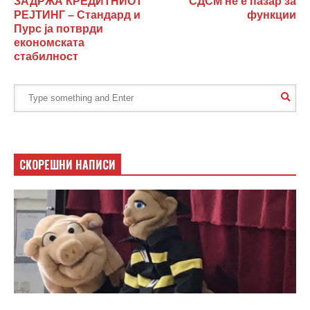
ЗАДРЖА КРЕДИТНИОТ
СДСМ не е пазар за
РЕЈТИНГ – Стандард и
функции
Пурс ја потврди
економската
стабилност
СКОРЕШНИ НАПИСИ