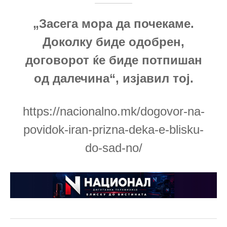
„Засега мора да почекаме.
Доколку биде одобрен,
договорот ќе биде потпишан
од далечина“, изјавил тој.
https://nacionalno.mk/dogovor-na-
povidok-iran-prizna-deka-e-blisku-
do-sad-no/