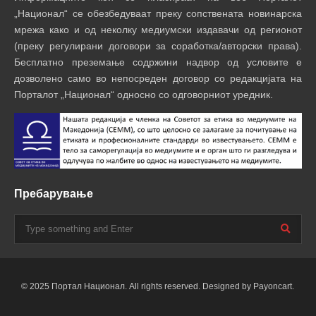
„Национал“ се обезбедуваат преку сопствената новинарска
мрежа како и од неколку медиумски издавачи од регионот
(преку регулирани договори за соработка/авторски права).
Бесплатно преземање содржини надвор од условите е
дозволено само во непосреден договор со редакцијата на
Порталот „Национал“ односно со одговорниот уредник.
Пребарување
© 2025 Портал Национал. All rights reserved. Designed by Payoncart.