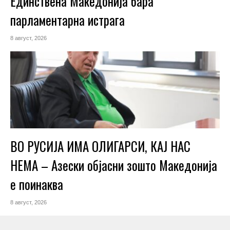
Единствена Македoнија бара
парламентарна истрага
8 август, 2026
ВО РУСИЈА ИМА ОЛИГАРСИ, КАЈ НАС
НЕМА – Азески објасни зошто Македонија
е поинаква
8 август, 2026