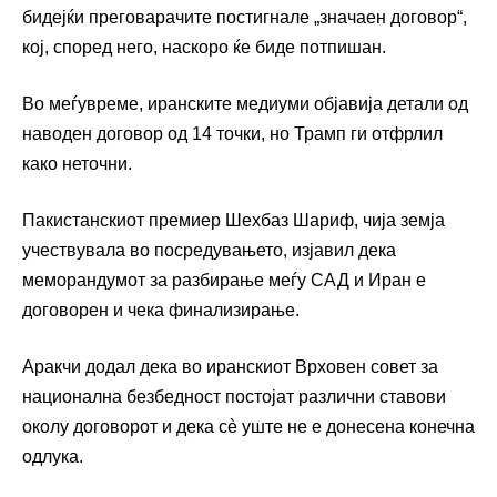
бидејќи преговарачите постигнале „значаен договор“,
кој, според него, наскоро ќе биде потпишан.
Во меѓувреме, иранските медиуми објавија детали од
наводен договор од 14 точки, но Трамп ги отфрлил
како неточни.
Пакистанскиот премиер Шехбаз Шариф, чија земја
учествувала во посредувањето, изјавил дека
меморандумот за разбирање меѓу САД и Иран е
договорен и чека финализирање.
Аракчи додал дека во иранскиот Врховен совет за
национална безбедност постојат различни ставови
околу договорот и дека сè уште не е донесена конечна
одлука.