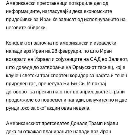
Американски претставници потврдиле дел од
информациите, нагласувајќи дека економските
придобивки за Иран ќе зависат од исполнувањето на
неговите обврски.
Конфликтот започна по американски и израелски
напади врз Иран на 28 февруари, по што Иран
возврати на Израел и сојузниците на САД во Заливот,
што доведе до затворање на Ормускиот теснец, кој е
клучен светски транспортен коридор за нафта и течен
природен гас, пренесува Би-Би-Си. И покрај
договорот за прекин на огнот во април, двете страни
продолжиле со повремени напади, вклучително и две
рунди „око за око“ акции оваа недела.
Американскиот претседател Доналд Трамп изјави
дека ги откажал планираните напади врз Иран