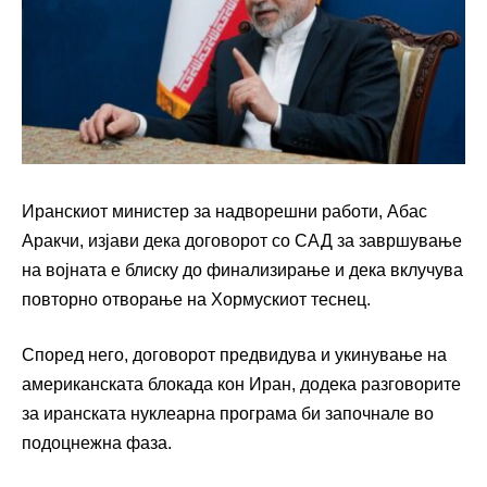
Иранскиот министер за надворешни работи, Абас
Аракчи, изјави дека договорот со САД за завршување
на војната е блиску до финализирање и дека вклучува
повторно отворање на Хормускиот теснец.
Според него, договорот предвидува и укинување на
американската блокада кон Иран, додека разговорите
за иранската нуклеарна програма би започнале во
подоцнежна фаза.