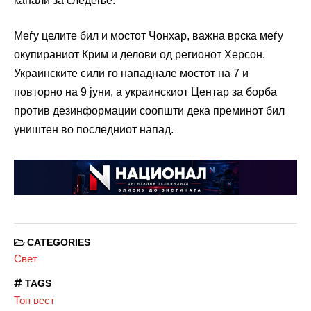
канали за следење.
Меѓу целите бил и мостот Чонхар, важна врска меѓу
окупираниот Крим и делови од регионот Херсон.
Украинските сили го нападнале мостот на 7 и
повторно на 9 јуни, а украинскиот Центар за борба
против дезинформации соопшти дека преминот бил
уништен во последниот напад.
CATEGORIES
Свет
TAGS
Топ вест