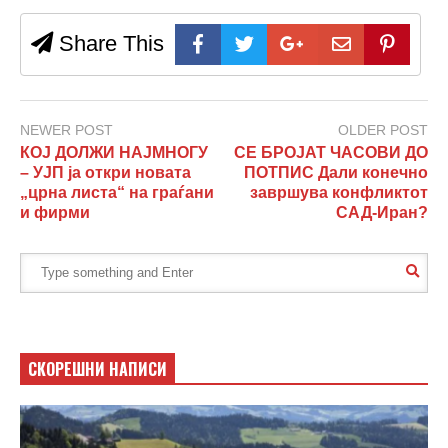
Share This
NEWER POST
OLDER POST
КОЈ ДОЛЖИ НАЈМНОГУ
СЕ БРОЈАТ ЧАСОВИ ДО
– УЈП ја откри новата
ПОТПИС Дали конечно
„црна листа“ на граѓани
завршува конфликтот
и фирми
САД-Иран?
СКОРЕШНИ НАПИСИ