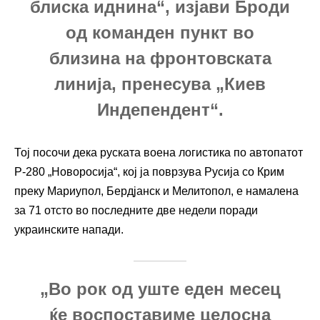
блиска иднина“, изјави Броди
од команден пункт во
близина на фронтовската
линија, пренесува „Киев
Индепендент“.
Тој посочи дека руската воена логистика по автопатот
Р-280 „Новоросија“, кој ја поврзува Русија со Крим
преку Мариупол, Бердјанск и Мелитопол, е намалена
за 71 отсто во последните две недели поради
украинските напади.
„Во рок од уште еден месец
ќе воспоставиме целосна