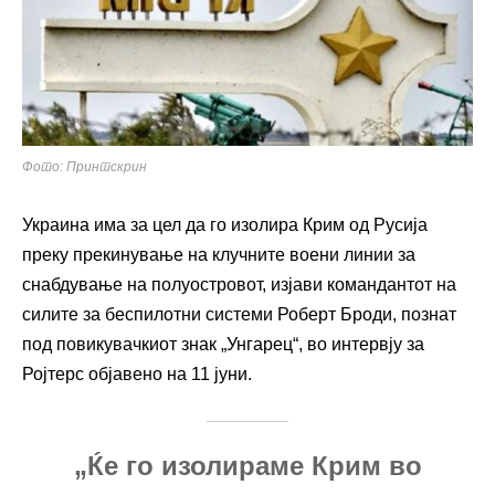
Фото: Принтскрин
Украина има за цел да го изолира Крим од Русија
преку прекинување на клучните воени линии за
снабдување на полуостровот, изјави командантот на
силите за беспилотни системи Роберт Броди, познат
под повикувачкиот знак „Унгарец“, во интервју за
Ројтерс објавено на 11 јуни.
„Ќе го изолираме Крим во