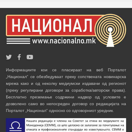
Информациите кои се пласираат на веб Порталот
„Национал“ се обезбедуваат преку сопствената новинарска
мрежа како и од неколку медиумски издавачи од регионот
(преку регулирани договори за соработка/авторски права).
Бесплатно преземање содржини надвор од условите е
дозволено само во непосреден договор со редакцијата на
Порталот „Национал“ односно со одговорниот уредник.