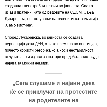
создаваат непотребни тензии во јавноста. Ова го
изјави пратеничката од редовите на СДСМ, Сања
Лукаревска, во гостување на телевизиската емисија
„Само вистина“.
Според Лукаревска, во јавноста се создава
перцепција дека ДУИ, откако премина во опозиција,
почесто користи реторика која носи нестабилност,
вклучително и изјави за шатори пред Уставниот суд и
најава за можни немири.
„Сега слушаме и најави дека
ќе се приклучат на протестите
на родителите на