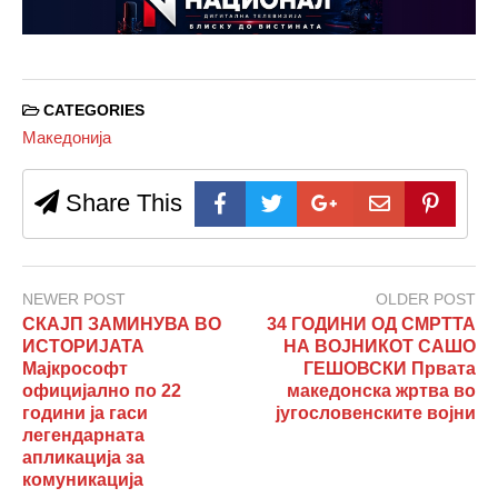
CATEGORIES
Македонија
Share This
NEWER POST
OLDER POST
СКАЈП ЗАМИНУВА ВО
34 ГОДИНИ ОД СМРТТА
ИСТОРИЈАТА
НА ВОЈНИКОТ САШО
Мајкрософт
ГЕШОВСКИ Првата
официјално по 22
македонска жртва во
години ја гаси
југословенските војни
легендарната
апликација за
комуникација