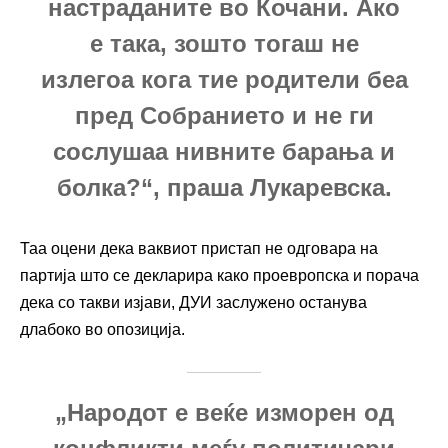
настраданите во Кочани. Ако
е така, зошто тогаш не
излегоа кога тие родители беа
пред Собранието и не ги
сослушаа нивните барања и
болка?“, праша Лукаревска.
Таа оцени дека ваквиот пристап не одговара на
партија што се декларира како проевропска и порача
дека со такви изјави, ДУИ заслужено останува
длабоко во опозиција.
„Народот е веќе изморен од