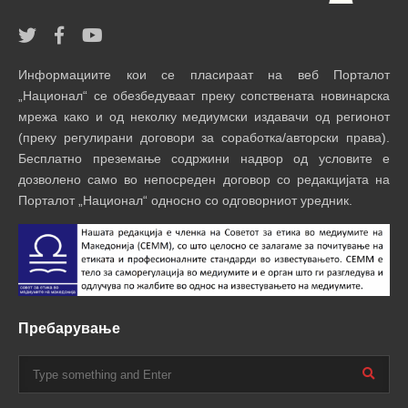
Информациите кои се пласираат на веб Порталот
„Национал“ се обезбедуваат преку сопствената новинарска
мрежа како и од неколку медиумски издавачи од регионот
(преку регулирани договори за соработка/авторски права).
Бесплатно преземање содржини надвор од условите е
дозволено само во непосреден договор со редакцијата на
Порталот „Национал“ односно со одговорниот уредник.
Пребарување