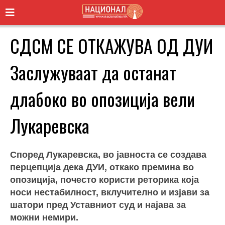
СДСМ СЕ ОТКАЖУВА ОД ДУИ
Заслужуваат да останат
длабоко во опозиција вели
Лукаревска
Според Лукаревска, во јавноста се создава
перцепција дека ДУИ, откако премина во
опозиција, почесто користи реторика која
носи нестабилност, вклучително и изјави за
шатори пред Уставниот суд и најава за
можни немири.