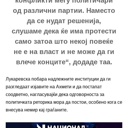
конфликти меѓу политичари
од различни партии. Наместо
да се нудат решенија,
слушаме дека ќе има протести
само затоа што некој повеќе
не е на власт и не може да ги
влече конците“, додаде таа.
Лукаревска побара надлежните институции да ги
разгледаат изјавите на Ахмети и да постапат
соодветно, нагласувајќи дека одговорноста за
политичката реторика мора да постои, особено кога се
внесува немир кај граѓаните.