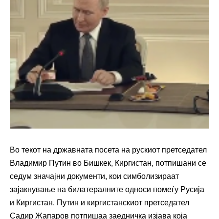
Во текот на државната посета на рускиот претседател
Владимир Путин во Бишкек, Киргистан, потпишани се
седум значајни документи, кои симболизираат
зајакнување на билатералните односи помеѓу Русија
и Киргистан. Путин и киргистанскиот претседател
Садир Жапаров потпишаа заедничка изјава која