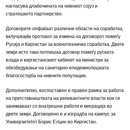
нагласува длабочината на нивниот сојуз и
стратешкото партнерство.
Договорите опфаќаат различни области на соработка,
вклучувајќи протокол за измена на договорот помеѓу
Русија и Киргистан за военотехничка соработка. Двете
земји исто така потпишаа договор помеѓу руската
влада и киргистанскиот кабинет на министри за
обезбедување на санитарно-епидемиолошката
благосостојба на нивните популации.
Дополнително, воспоставен е правен рамка за работа
на претставништвата на релевантните власти кои се
занимаваат со внатрешни работи и миграција во
двете земји. Договорено е и изградба на кампус за
Универзитетот Борис Елцин во Киргистан.