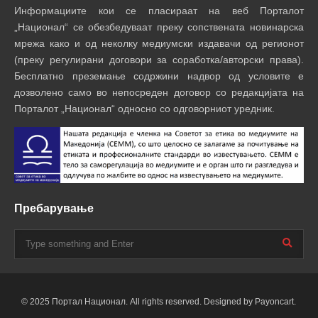
Информациите кои се пласираат на веб Порталот
„Национал“ се обезбедуваат преку сопствената новинарска
мрежа како и од неколку медиумски издавачи од регионот
(преку регулирани договори за соработка/авторски права).
Бесплатно преземање содржини надвор од условите е
дозволено само во непосреден договор со редакцијата на
Порталот „Национал“ односно со одговорниот уредник.
Пребарување
© 2025 Портал Национал. All rights reserved. Designed by Payoncart.