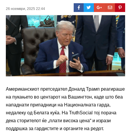
26 ноември, 2025 22:44
Американскиот претседател Доналд Трамп реагираше
на пукањето во центарот на Вашингтон, каде што беа
нападнати припадници на Националната гарда,
недалеку од Белата куќа. На TruthSocial тој порача
дека сторителот ќе „плати висока цена“ и изрази
поддршка за гардистите и органите на редот.