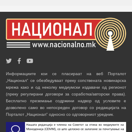
Информациите кои се пласираат на веб Порталот
„Национал“ се обезбедуваат преку сопствената новинарска
мрежа како и од неколку медиумски издавачи од регионот
(преку регулирани договори за соработка/авторски права).
Бесплатно преземање содржини надвор од условите е
дозволено само во непосреден договор со редакцијата на
Порталот „Национал“ односно со одговорниот уредник.