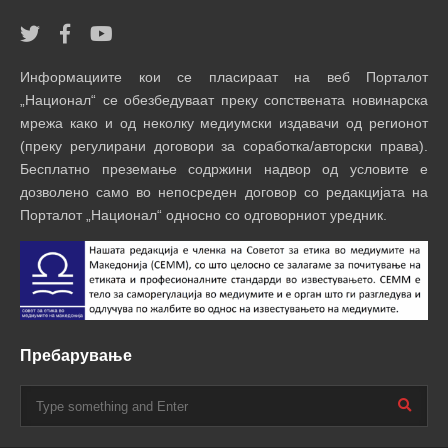
Информациите кои се пласираат на веб Порталот
„Национал“ се обезбедуваат преку сопствената новинарска
мрежа како и од неколку медиумски издавачи од регионот
(преку регулирани договори за соработка/авторски права).
Бесплатно преземање содржини надвор од условите е
дозволено само во непосреден договор со редакцијата на
Порталот „Национал“ односно со одговорниот уредник.
Пребарување