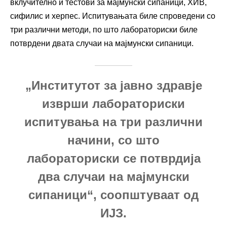
вклучително и тестови за мајмунски сипаници, ХИВ,
сифилис и херпес. Испитувањата биле спроведени со
три различни методи, по што лабораториски биле
потврдени двата случаи на мајмунски сипаници.
„Институтот за јавно здравје
изврши лабораториски
испитувања на три различни
начини, со што
лабораториски се потврдија
два случаи на мајмунски
сипаници“, соопштуваат од
ИЈЗ.