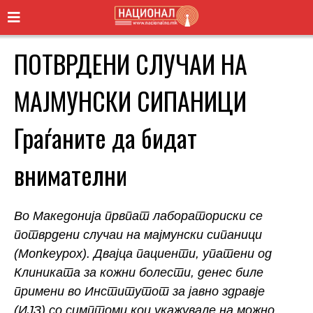
ПОТВРДЕНИ СЛУЧАИ НА
МАЈМУНСКИ СИПАНИЦИ
Граѓаните да бидат
внимателни
Во Македонија првпат лабораториски се
потврдени случаи на мајмунски сипаници
(Monkeypox). Двајца пациенти, упатени од
Клиниката за кожни болести, денес биле
примени во Институтот за јавно здравје
(ИЈЗ) со симптоми кои укажувале на можно