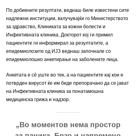
По добиените резултати, веднаш биле известени сите
надлежни институции, вклучувајќи го Министерството
за здравство, Клиниката за кожни болести и
Инфективната клиника. Докторот кој ги примил
пациентите ги информирал за резултатите, а
епидемиолозите од ИЈЗ веднаш започнале со
епидемиолошко анкетирање на заболените лица.
Анкетата е сè уште во тек, а на пациентите кај кои е
потврден вирусот ќе им биде препорачано да се јават
на Инфективната клиника за понатамошна
медицинска грижа и надзор.
„Во моментов нема простор
за паника. Брзо и навремено