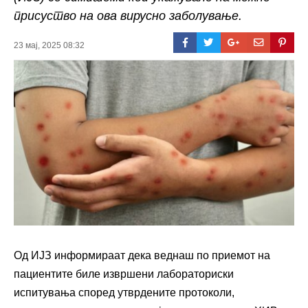
присуство на ова вирусно заболување.
23 мај, 2025 08:32
Од ИЈЗ информираат дека веднаш по приемот на
пациентите биле извршени лабораториски
испитувања според утврдените протоколи,