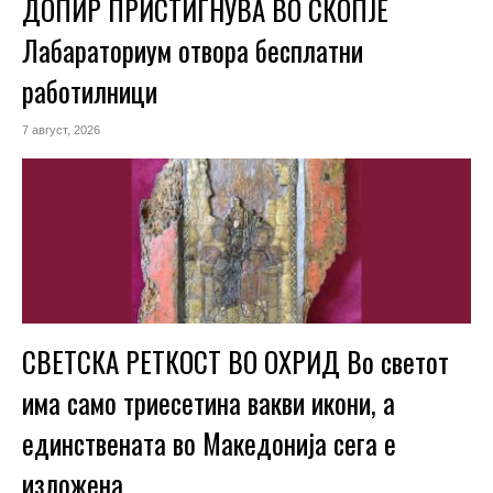
ДОПИР ПРИСТИГНУВА ВО СКОПЈЕ
Лабараториум отвора бесплатни
работилници
7 август, 2026
СВЕТСКА РЕТКОСТ ВО ОХРИД Во светот
има само триесетина вакви икони, а
единствената во Македонија сега е
изложена