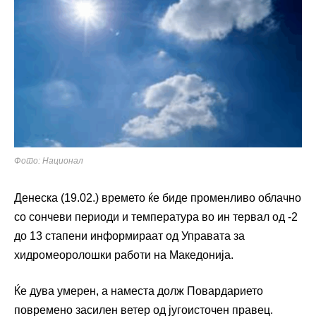
Фото: Национал
Денеска (19.02.) времето ќе биде променливо облачно
со сончеви периоди и температура во ин тервал од -2
до 13 стапени информираат од Управата за
хидромеоролошки работи на Македонија.
Ќе дува умерен, а наместа долж Повардарието
повремено засилен ветер од југоисточен правец.