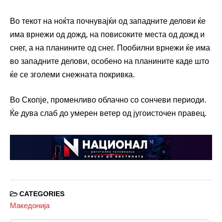
Во текот на ноќта почнувајќи од западните делови ќе
има врнежи од дожд, на повисоките места од дожд и
снег, а на планините од снег. Пообилни врнежи ќе има
во западните делови, особено на планините каде што
ќе се зголеми снежната покривка.
Во Скопје, променливо облачно со сончеви периоди.
Ќе дува слаб до умерен ветер од југоисточен правец.
CATEGORIES
Македонија