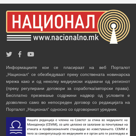
Информациите кои се пласираат на веб Порталот
„Национал“ се обезбедуваат преку сопствената новинарска
мрежа како и од неколку медиумски издавачи од регионот
(преку регулирани договори за соработка/авторски права).
Бесплатно преземање содржини надвор од условите е
дозволено само во непосреден договор со редакцијата на
Порталот „Национал“ односно со одговорниот уредник.