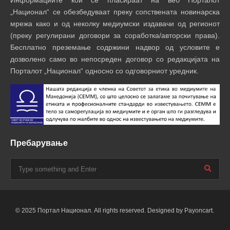
„Национал“ се обезбедуваат преку сопствената новинарска
мрежа како и од неколку медиумски издавачи од регионот
(преку регулирани договори за соработка/авторски права).
Бесплатно преземање содржини надвор од условите е
дозволено само во непосреден договор со редакцијата на
Порталот „Национал“ односно со одговорниот уредник.
Пребарување
© 2025 Портал Национал. All rights reserved. Designed by Payoncart.