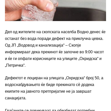
Дел од жителите на скопската населба Водно денес ќе
останат без вода поради дефект на приклучна цевка.
Од ЈП „Водовод и канализација“ – Скопје
информираат дека прекинот ќе започне во 9:00 часот
и ќе ги опфати корисниците на улиците „Охридска“ и
„Петричка“.
Дефектот е лоциран на улицата „Охридска“ број 50, а
водоснабдувањето ќе биде прекинато сè додека
екипите на јавното претпријатие не ја завршат
санацијата.
Граѓаните се повикуваат да обезбедат потребни