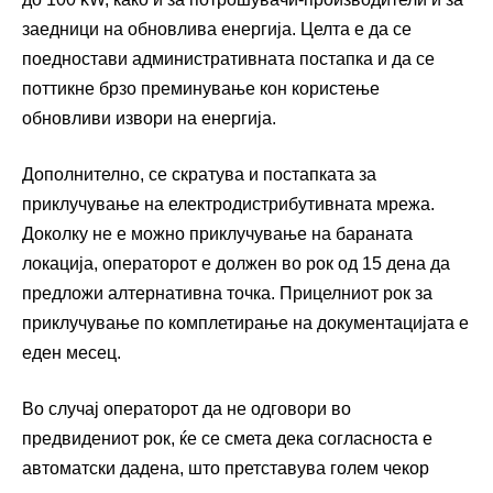
заедници на обновлива енергија. Целта е да се
поедностави административната постапка и да се
поттикне брзо преминување кон користење
обновливи извори на енергија.
Дополнително, се скратува и постапката за
приклучување на електродистрибутивната мрежа.
Доколку не е можно приклучување на бараната
локација, операторот е должен во рок од 15 дена да
предложи алтернативна точка. Прицелниот рок за
приклучување по комплетирање на документацијата е
еден месец.
Во случај операторот да не одговори во
предвидениот рок, ќе се смета дека согласноста е
автоматски дадена, што претставува голем чекор