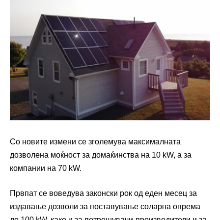
Со новите измени се зголемува максималната
дозволена моќност за домаќинства на 10 kW, а за
компании на 70 kW.
Првпат се воведува законски рок од еден месец за
издавање дозволи за поставување соларна опрема
до 100 kW, како и за потрошувачи-производители и за