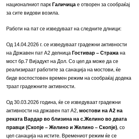
националниот парк
Галичица
е отворен за сообраќај
за сите видови возила.
Работи на пат се изведуваат на следните длници:
Од 14.04.2026 г. се изведуваат градежни активности
на Државен пат А2 делница
Гостивар – Стража
на
мост бр.7 Вијадукт на Дол. Со цел да може да се
реализираат работите за санација на мостови, ќе
биде воспостовен времен режим на сообраќај додека
траат градежните активности.
Од 30.03.2026 година, ќе се изведуваат градежни
активности на државен пат А2,
мостови на А2 на
реката Вардар во близина на с.Желино во двата
правци (Скопје – Желино и Желино – Скопје)
, со
цел санација на истите. Времениот режим ќе се