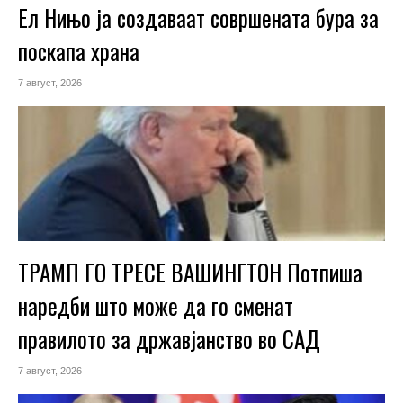
Ел Нињо ја создаваат совршената бура за
поскапа храна
7 август, 2026
ТРАМП ГО ТРЕСЕ ВАШИНГТОН Потпиша
наредби што може да го сменат
правилото за државјанство во САД
7 август, 2026