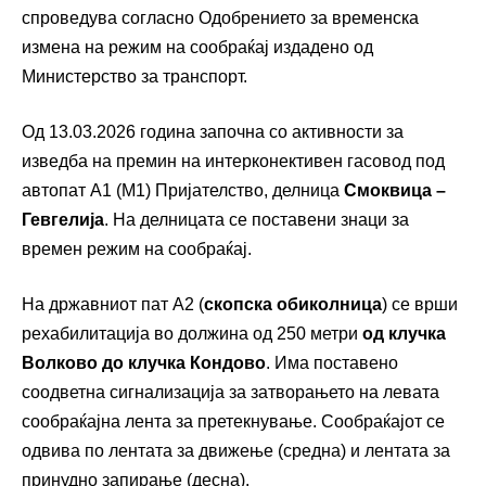
спроведува согласно Одобрението за временска
измена на режим на сообраќај издадено од
Министерство за транспорт.
Од 13.03.2026 година започна со активности за
изведба на премин на интерконективен гасовод под
автопат А1 (М1) Пријателство, делница
Смоквица –
Гевгелија
. На делницата се поставени знаци за
времен режим на сообраќај.
На државниот пат А2 (
скопска обиколница
) се врши
рехабилитација во должина од 250 метри
од клучка
Волково до клучка Кондово
. Има поставено
соодветна сигнализација за затворањето на левата
сообраќајна лента за претекнување. Сообраќајот се
одвива по лентата за движење (средна) и лентата за
принудно запирање (десна).