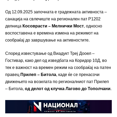
Од 12.09.2025 започната е градежната активноста –
санација на свлечиште на регионален пат Р1202
делница
Косоврасти – Мелнички Мост
, односно
воспоставена е времена измена на режимот на
сообраќај до завршување на активностите.
Според известување од Виадукт Треј Дооел –
Гостивар, како дел од изведбата на Коридор 10Д, во
тек е важност на времен режим на сообраќај на патен
правец
Прилеп – Битола
, каде ќе се пренасочи
движењето на возилата по регионалниот пат Прилеп
– Битола,
од делот од клучка Лагово до Тополчани
.