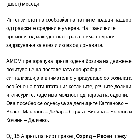
(шест) месеци.
Интензитетот на сообраќај на патните правци надвор
од градските средини е умерен. На граничните
премини, од македонска страна, нема подолги
задржувања за влез и излез од државата.
АМСМ препорачува прилагодена брзина на движење,
почитување на поставената сообраќајна
сигнализација и внимателно управување со возилата,
особено на патиштата низ котлините, речните долини
и клисурите, каде има можност од појава на одрони.
Ова посебно се однесува за делниците Катланово –
Велес, Маврово – Дебар – Струга, Виница – Берово и
Кочани – Делчево.
Од 15 Април, патниот правец
Охрид – Ресен
преку