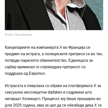
Фото: Принтскрин
Канцелариите на компанијата X во Франција се
предмет на истрага, а полициските претреси се во тек,
потврди париското обвинителство. Единицата за
сајбер криминал го спроведува претресот со
поддршка од Европол.
Истрагата е поврзана со објави на платформата X за
сексуално експлицитни dipfakes и содржини што
негираат Холокауст. Процесот, кој беше проширен во
јули 2025 година, има за цел да се обезбеди дека X ги