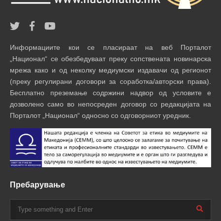
Информациите кои се пласираат на веб Порталот
„Национал“ се обезбедуваат преку сопствената новинарска
мрежа како и од неколку медиумски издавачи од регионот
(преку регулирани договори за соработка/авторски права).
Бесплатно преземање содржини надвор од условите е
дозволено само во непосреден договор со редакцијата на
Порталот „Национал“ односно со одговорниот уредник.
Пребарување