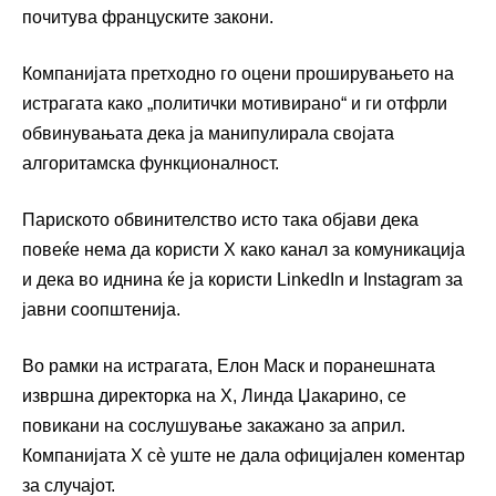
почитува француските закони.
Компанијата претходно го оцени проширувањето на
истрагата како „политички мотивирано“ и ги отфрли
обвинувањата дека ја манипулирала својата
алгоритамска функционалност.
Париското обвинителство исто така објави дека
повеќе нема да користи X како канал за комуникација
и дека во иднина ќе ја користи LinkedIn и Instagram за
јавни соопштенија.
Во рамки на истрагата, Елон Маск и поранешната
извршна директорка на X, Линда Џакарино, се
повикани на сослушување закажано за април.
Компанијата X сè уште не дала официјален коментар
за случајот.