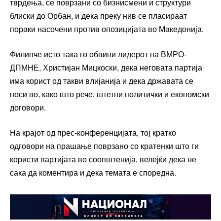
тврдења, се поврзани со бизнисмени и структури
блиски до Орбан, и дека преку нив се пласираат
пораки насочени против опозицијата во Македонија.
Филипче исто така го обвини лидерот на ВМРО-
ДПМНЕ,
Христијан Мицкоски
, дека неговата партија
има корист од такви влијанија и дека државата се
носи во, како што рече, штетни политички и економски
договори.
На крајот од прес-конференцијата, тој кратко
одговори на прашање поврзано со кратенки што ги
користи партијата во соопштенија, велејќи дека не
сака да коментира и дека темата е споредна.