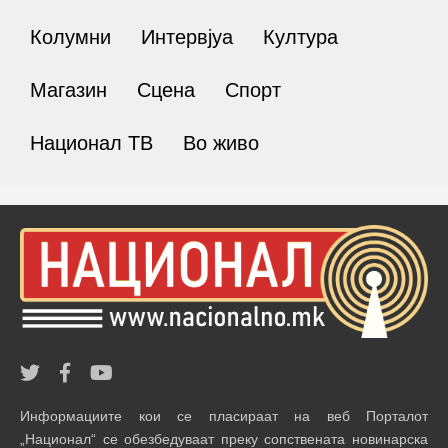
Колумни
Интервјуа
Култура
Магазин
Сцена
Спорт
Национал ТВ
Во живо
Информациите кои се пласираат на веб Порталот
„Национал“ се обезбедуваат преку сопствената новинарска