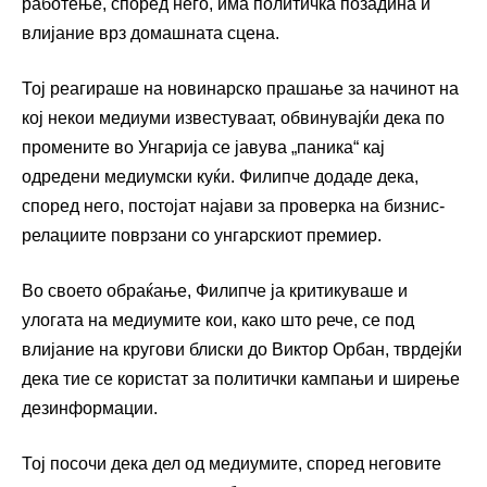
работење, според него, има политичка позадина и
влијание врз домашната сцена.
Тој реагираше на новинарско прашање за начинот на
кој некои медиуми известуваат, обвинувајќи дека по
промените во Унгарија се јавува „паника“ кај
одредени медиумски куќи. Филипче додаде дека,
според него, постојат најави за проверка на бизнис-
релациите поврзани со унгарскиот премиер.
Во своето обраќање, Филипче ја критикуваше и
улогата на медиумите кои, како што рече, се под
влијание на кругови блиски до
Виктор Орбан
, тврдејќи
дека тие се користат за политички кампањи и ширење
дезинформации.
Тој посочи дека дел од медиумите, според неговите