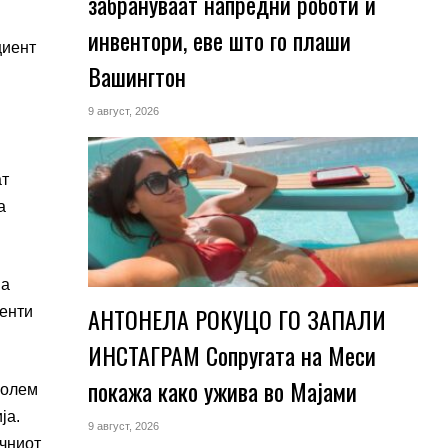
забрануваат напредни роботи и
инвентори, еве што го плаши
циент
Вашингтон
9 август, 2026
ат
а
на
АНТОНЕЛА РОКУЦО ГО ЗАПАЛИ
центи
ИНСТАГРАМ Сопругата на Меси
покажа како ужива во Мајами
голем
ја.
9 август, 2026
ечниот