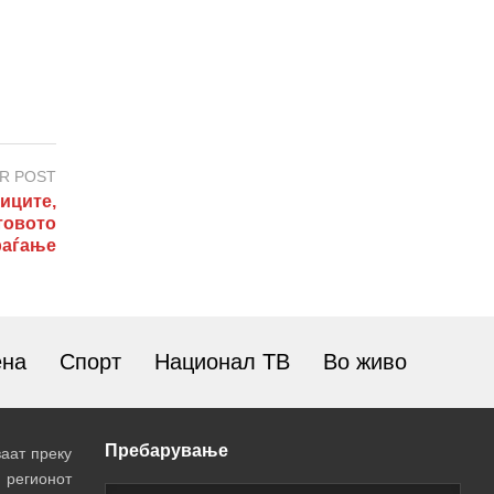
R POST
иците,
товото
раѓање
ена
Спорт
Национал ТВ
Во живо
Пребарување
аат преку
 регионот