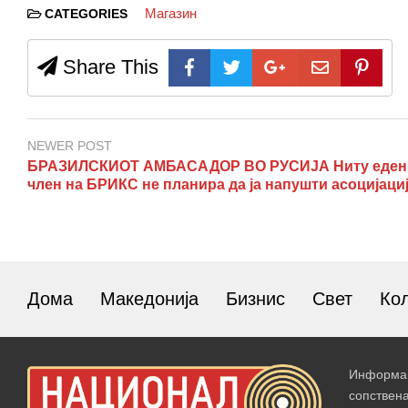
Магазин
CATEGORIES
Share This
NEWER POST
БРАЗИЛСКИОТ АМБАСАДОР ВО РУСИЈА Ниту еден
член на БРИКС не планира да ја напушти асоцијаци
Дома
Македонија
Бизнис
Свет
Ко
Информац
сопствен