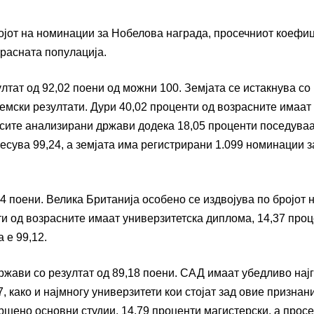
ојот на номинации за Нобелова награда, просечниот коефи
зрасната популација.
ултат од 92,02 поени од можни 100. Земјата се истакнува со
емски резултати. Дури 40,02 проценти од возрасните имаат
 сите анализирани држави додека 18,05 проценти поседува
есува 99,24, а земјата има регистрирани 1.099 номинации з
4 поени. Велика Британија особено се издвојува по бројот 
и од возрасните имаат универзитетска диплома, 14,37 про
 е 99,12.
ржави со резултат од 89,18 поени. САД имаат убедливо нај
 како и најмногу универзитети кои стојат зад овие признани
ршено основни студии, 14,79 проценти магистерски, а прос