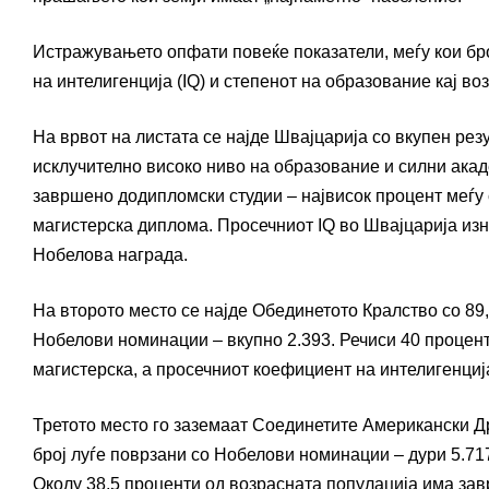
Истражувањето опфати повеќе показатели, меѓу кои бр
на интелигенција (IQ) и степенот на образование кај во
На врвот на листата се најде Швајцарија со вкупен рез
исклучително високо ниво на образование и силни акад
завршено додипломски студии – највисок процент меѓу
магистерска диплома. Просечниот IQ во Швајцарија изн
Нобелова награда.
На второто место се најде Обединетото Кралство со 89,
Нобелови номинации – вкупно 2.393. Речиси 40 процент
магистерска, а просечниот коефициент на интелигенција
Третото место го заземаат Соединетите Американски Д
број луѓе поврзани со Нобелови номинации – дури 5.717,
Околу 38,5 проценти од возрасната популација има зав