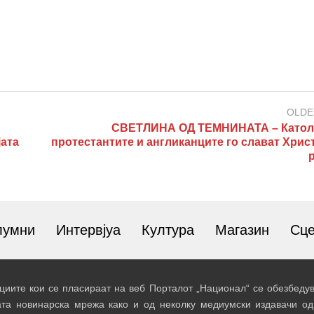
OLDE
СВЕТЛИНА ОД ТЕМНИНАТА – Катол
јата
протестантите и англиканците го слават Хрис
лумни
Интервјуа
Култура
Магазин
Сц
иите кои се пласираат на веб Порталот „Национал“ се обезбедув
ата новинарска мрежа како и од неколку медиумски издавачи од