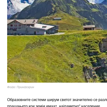
Фото: Принтскрин
Образовните системи ширум светот значително се разли
прашањето кои земји имаат „најпаметно“ население.