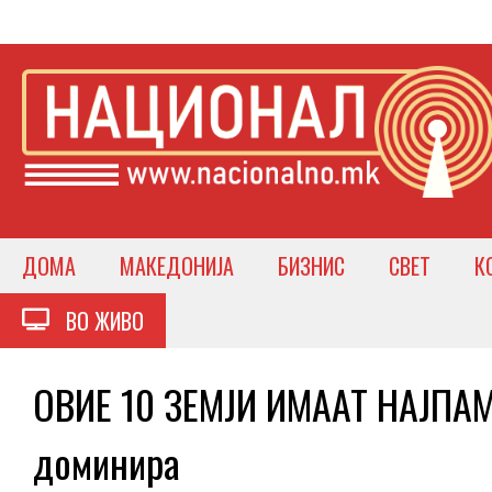
ДОМА
МАКЕДОНИЈА
БИЗНИС
СВЕТ
К
ВО ЖИВО
ОВИЕ 10 ЗЕМЈИ ИМААТ НАЈПА
доминира