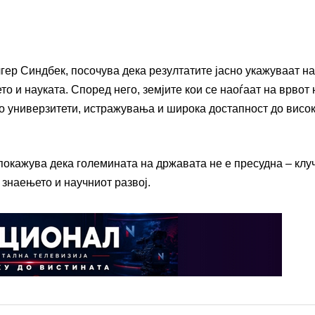
гер Синдбек, посочува дека резултатите јасно укажуваат на
 и науката. Според него, земјите кои се наоѓаат на врвот 
о универзитети, истражувања и широка достапност до висо
 покажува дека големината на државата не е пресудна – клу
 знаењето и научниот развој.