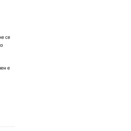
не се
ко
чен е