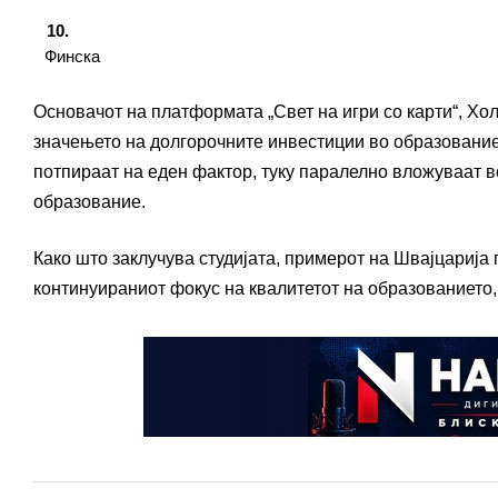
Финска
Основачот на платформата „Свет на игри со карти“, Хол
значењето на долгорочните инвестиции во образованието
потпираат на еден фактор, туку паралелно вложуваат в
образование.
Како што заклучува студијата, примерот на Швајцарија
континуираниот фокус на квалитетот на образованието,