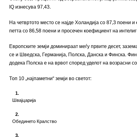
IQ изнесува 97,43.
На четвртото место се најде Холандија со 87,3 поени и 
петта со 86,58 поени и просечен коефициент на интелиг
Европските земји доминираат меѓу првите десет, зазема
се и Шведска, Германија, Полска, Данска и Финска. Финс
додека Полска е на врвот според уделот на возрасни со
Топ 10 „најпаметни“ земји во светот:
Швајцарија
Обединето Кралство