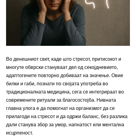
Во денешниот свет, каде што стресот, притисокот и
многуте обврски стануваат дел од секојдневието,
адаптогените повторно добиваат на значење. Овие
билки и габи, познати по својата употреба во
традиционалната медицина, сега се интегрираат во
современите ритуали за благосостојба. Нивната
главна улога е да помогнат на организмот да се
прилагоди на стресот и да одржи баланс, без разлика
дали станува збор за умор, напнатост или ментална
исцрпеност.