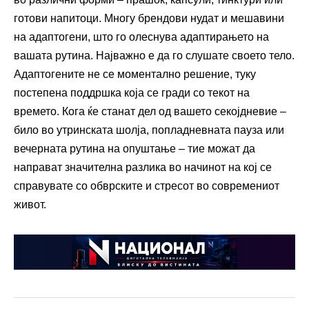
готови напитоци. Многу брендови нудат и мешавини
на адаптогени, што го олеснува адаптирањето на
вашата рутина. Најважно е да го слушате своето тело.
Адаптогените не се моментално решение, туку
постепена поддршка која се гради со текот на
времето. Кога ќе станат дел од вашето секојдневие –
било во утринската шолја, попладневната пауза или
вечерната рутина на опуштање – тие можат да
направат значителна разлика во начинот на кој се
справувате со обврските и стресот во современиот
живот.