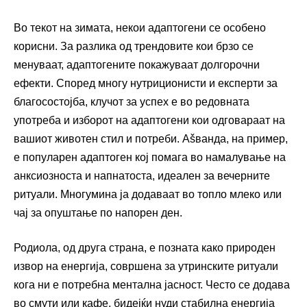
Во текот на зимата, некои адаптогени се особено
корисни. За разлика од трендовите кои брзо се
менуваат, адаптогените покажуваат долгорочни
ефекти. Според многу нутриционисти и експерти за
благосостојба, клучот за успех е во редовната
употреба и изборот на адаптогени кои одговараат на
вашиот животен стил и потреби. Аšванда, на пример,
е популарен адаптоген кој помага во намалување на
анксиозноста и напнатоста, идеален за вечерните
ритуали. Многумина ја додаваат во топло млеко или
чај за опуштање по напорен ден.
Родиола, од друга страна, е позната како природен
извор на енергија, совршена за утринските ритуали
кога ни е потребна ментална јасност. Често се додава
во смути или кафе, бидејќи нуди стабилна енергија