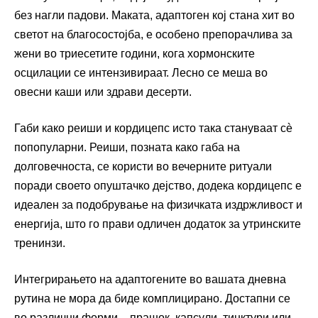
без нагли падови. Маката, адаптоген кој стана хит во
светот на благосостојба, е особено препорачлива за
жени во триесетите години, кога хормонските
осцилации се интензивираат. Лесно се меша во
овесни каши или здрави десерти.
Габи како реиши и кордицепс исто така стануваат сè
попопуларни. Реиши, позната како габа на
долговечноста, се користи во вечерните ритуали
поради своето опуштачко дејство, додека кордицепс е
идеален за подобрување на физичката издржливост и
енергија, што го прави одличен додаток за утринските
тренинзи.
Интегрирањето на адаптогените во вашата дневна
рутина не мора да биде комплицирано. Достапни се
во различни форми – прашок, капсули, тинктури или