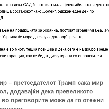
истакна дека САД ќе покажат мала флексибилност и дека „н
опиша состанокот како „болен“, одржан еден ден по
АД.
ање на поддршката за Украина, постојат ограничувања. „Р
Украина ќе мора да склучи договор“, рече тој.
а е во многу тешка позиција и дека сега е најдобро време
осни гаранции, кои ќе бидат дискутирани со европските и
ир – претседателот Трамп сака мир
ол, додавајќи дека превеликото
 во преговорите може да го отежни
роцесот.