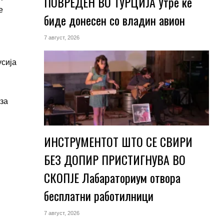
ПОВРЕДЕН ВО ТУРЦИЈА Утре ќе
е
биде донесен со владин авион
7 август, 2026
усија
 за
ИНСТРУМЕНТОТ ШТО СЕ СВИРИ
БЕЗ ДОПИР ПРИСТИГНУВА ВО
СКОПЈЕ Лабараториум отвора
бесплатни работилници
7 август, 2026