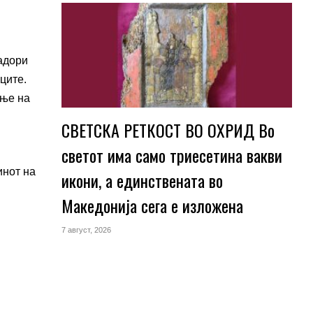
адори
ците.
ење на
СВЕТСКА РЕТКОСТ ВО ОХРИД Во
светот има само триесетина вакви
инот на
икони, а единствената во
Македонија сега е изложена
7 август, 2026