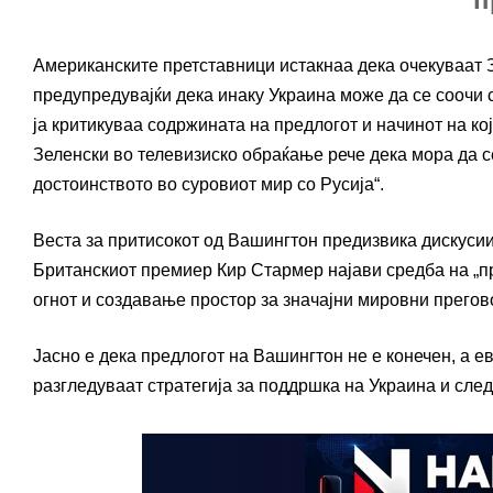
Американските претставници истакнаа дека очекуваат З
предупредувајќи дека инаку Украина може да се соочи
ја критикуваа содржината на предлогот и начинот на ко
Зеленски во телевизиско обраќање рече дека мора да 
достоинството во суровиот мир со Русија“.
Веста за притисокот од Вашингтон предизвика дискусии
Британскиот премиер Кир Стармер најави средба на „пр
огнот и создавање простор за значајни мировни прегов
Јасно е дека предлогот на Вашингтон не е конечен, а е
разгледуваат стратегија за поддршка на Украина и сле