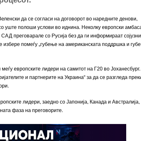
еленски да се согласи на договорот во наредните денови,
 со уште полоши услови во иднина. Неколку европски амбас
ј САД преговарале со Русија без да ги информираат сојузни
се избере помеѓу „губење на американската поддршка и губ
 меѓу европските лидери на самитот на Г20 во Јоханесбург.
ијателите и партнерите на Украина“ за да се разгледа прек
ори.
вропските лидери, заедно со Јапонија, Канада и Австралија,
дната фаза на преговорите.