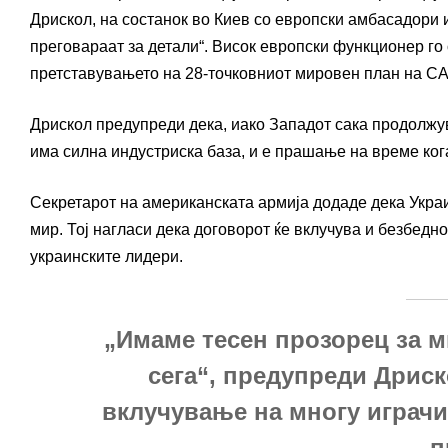
Дрискол, на состанок во Киев со европски амбасадори 
преговараат за детали“. Висок европски функционер го 
претставувањето на 28-точковниот мировен план на С
Дрискол предупреди дека, иако Западот сака продолжув
има силна индустриска база, и е прашање на време кога 
Секретарот на американската армија додаде дека Украин
мир. Тој нагласи дека договорот ќе вклучува и безбедн
украинските лидери.
„Имаме тесен прозорец за м
сега“, предупреди Дриск
вклучување на многу играчи
п