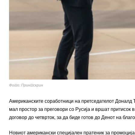
Фото: Принтскрин
Американските соработници на претседателот Доналд Т
мал простор за преговори со Русија и вршат притисок
договор до четврток, за да биде готов до Денот на благ
Новиот американски специјален пратеник за промоција