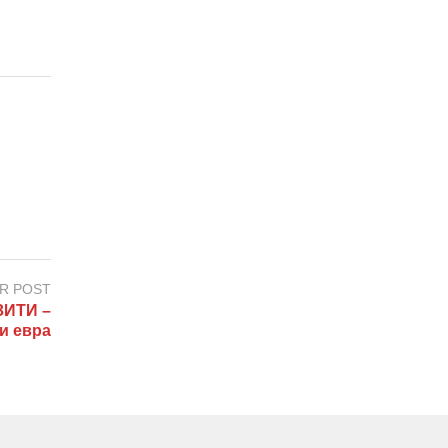
R POST
ИТИ –
и евра