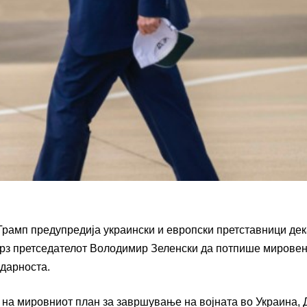
рамп предупредија украински и европски претставници де
 врз претседателот Володимир Зеленски да потпише мирове
одарноста.
 на мировниот план за завршување на војната во Украина,