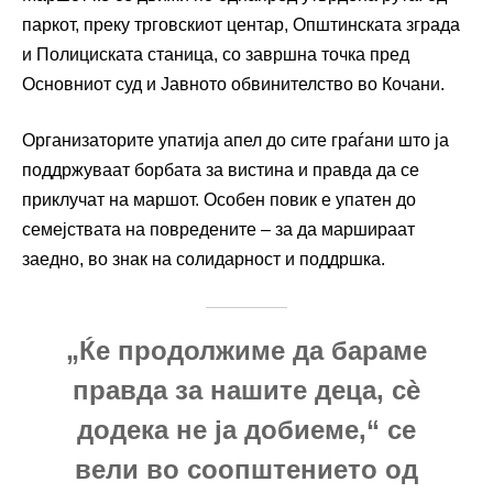
паркот, преку трговскиот центар, Општинската зграда
и Полициската станица, со завршна точка пред
Основниот суд и Јавното обвинителство во Кочани.
Организаторите упатија апел до сите граѓани што ја
поддржуваат борбата за вистина и правда да се
приклучат на маршот. Особен повик е упатен до
семејствата на повредените – за да маршираат
заедно, во знак на солидарност и поддршка.
„Ќе продолжиме да бараме
правда за нашите деца, сè
додека не ја добиеме,“ се
вели во соопштението од