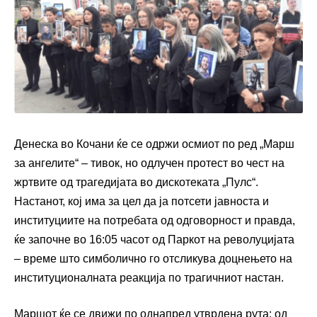
Денеска во Кочани ќе се одржи осмиот по ред „Марш
за ангелите“ – тивок, но одлучен протест во чест на
жртвите од трагедијата во дискотеката „Пулс“.
Настанот, кој има за цел да ја потсети јавноста и
институциите на потребата од одговорност и правда,
ќе започне во 16:05 часот од Паркот на револуцијата
– време што симболично го отсликува доцнењето на
институционалната реакција по трагичниот настан.
Маршот ќе се движи по однапред утврдена рута: од