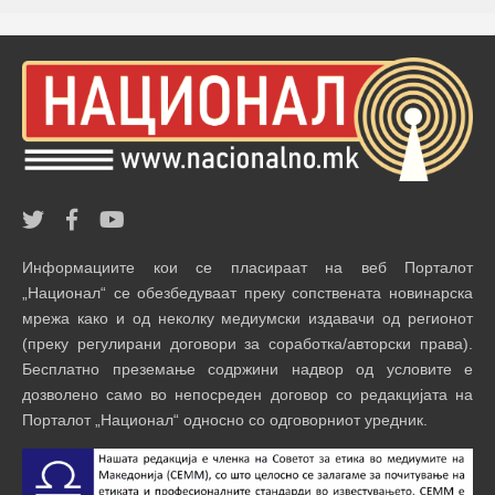
Информациите кои се пласираат на веб Порталот
„Национал“ се обезбедуваат преку сопствената новинарска
мрежа како и од неколку медиумски издавачи од регионот
(преку регулирани договори за соработка/авторски права).
Бесплатно преземање содржини надвор од условите е
дозволено само во непосреден договор со редакцијата на
Порталот „Национал“ односно со одговорниот уредник.