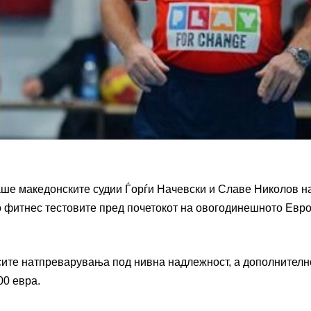
аше македонските судии Ѓорѓи Начевски и Славе Николов н
о фитнес тестовите пред почетокот на овогодинешното Евр
 сите натпреварувања под нивна надлежност, а дополнителн
00 евра.