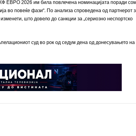
ХФ ЕВРО 2026 им била повлечена номинацијата поради со
ија во повеќе фази“. По анализа спроведена од партнерот 
 изменети, што довело до санкции за „сериозно неспортско
Апелациониот суд во рок од седум дена од донесувањето на