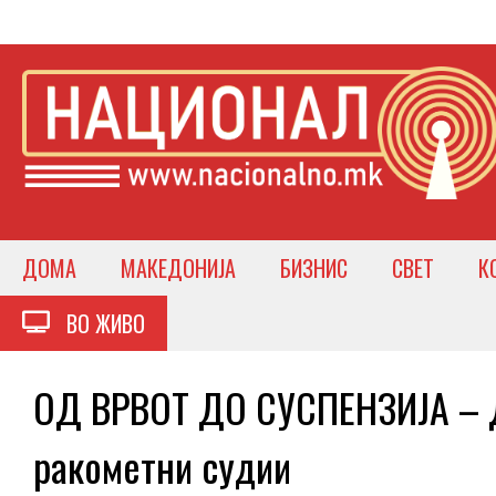
ДОМА
МАКЕДОНИЈА
БИЗНИС
СВЕТ
К
ВО ЖИВО
ОД ВРВОТ ДО СУСПЕНЗИЈА – Д
ракометни судии