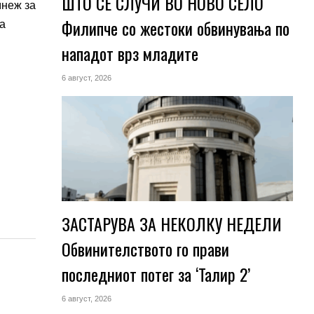
ШТО СЕ СЛУЧИ ВО НОВО СЕЛО
мнеж за
Филипче со жестоки обвинувања по
за
нападот врз младите
6 август, 2026
ЗАСТАРУВА ЗА НЕКОЛКУ НЕДЕЛИ
Обвинителството го прави
последниот потег за ‘Талир 2’
6 август, 2026