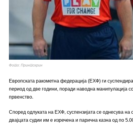
Фото: Принтскрин
Европската ракометна федерација (ЕХФ) ги суспендир
период од две години, поради наводна манипулација с
првенство.
Според одлуката на ЕХФ, суспензијата се однесува на
двајцата судии им е изречена и парична казна од по 5.0