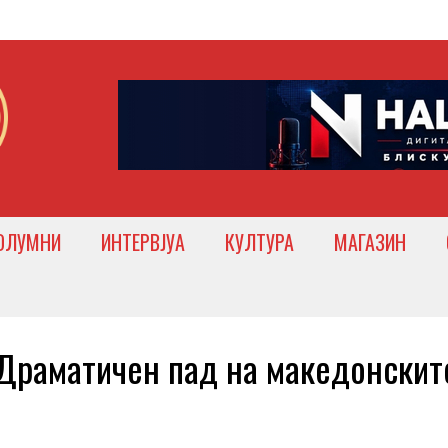
ОЛУМНИ
ИНТЕРВЈУА
КУЛТУРА
МАГАЗИН
раматичен пад на македонскит