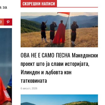
СКОРЕШНИ НАПИСИ
а за
ОВА НЕ Е САМО ПЕСНА Македонски
проект што ја слави историјата,
Илинден и љубовта кон
татковината
6 август, 2026