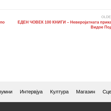
OLDE
ело
ЕДЕН ЧОВЕК 100 КНИГИ – Неверојатната прика
Видое По
лумни
Интервјуа
Култура
Магазин
Сц