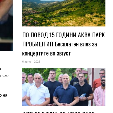
ПО ПОВОД 15 ГОДИНИ АКВА ПАРК
ПРОБИШТИП Бесплатен влез за
концертите во август
6 август, 2026
а
опско
о на