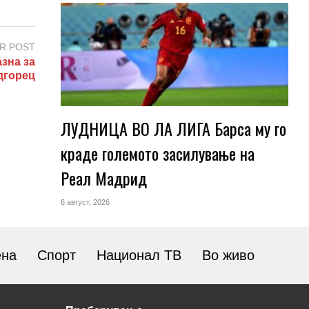
R POST
зна за
дгорец
ЛУДНИЦА ВО ЛА ЛИГА Барса му го
краде големото засилување на
Реал Мадрид
6 август, 2026
ена
Спорт
Национал ТВ
Во живо