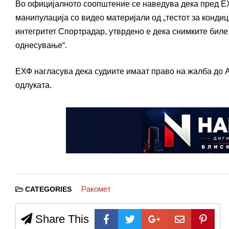
Во официјалното соопштение се наведува дека пред Е
манипулација со видео материјали од „тестот за кондиц
интегритет Спортрадар, утврдено е дека снимките биле
однесување“.
ЕХФ нагласува дека судиите имаат право на жалба до 
одлуката.
Ракомет
CATEGORIES
Share This