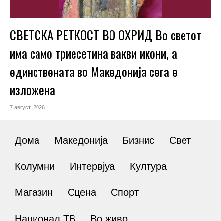
СВЕТСКА РЕТКОСТ ВО ОХРИД Во светот
има само триесетина вакви икони, а
единствената во Македонија сега е
изложена
7 август, 2026
Дома
Македонија
Бизнис
Свет
Колумни
Интервјуа
Култура
Магазин
Сцена
Спорт
Национал ТВ
Во живо