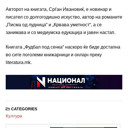
Авторот на книгата, Срѓан Ивановиќ, е новинар и
писател со долгогодишно искуство, автор на романите
„Писма од лудница“ и „Крвава уметност“, а се
занимава и со медиумска едукација и јавен настап.
Книгата „Фудбал под сенка“ наскоро ќе биде достапна
во сите поголеми книжарници и онлајн преку
literatura.mk.
CATEGORIES
Култура