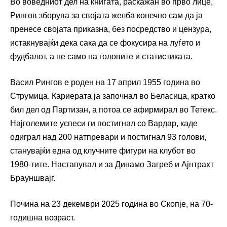
Во воведниот дел на книгата, раскажан во прво лице,
Рингов зборува за својата желба конечно сам да ја
пренесе својата приказна, без посредство и цензура,
истакнувајќи дека сака да се фокусира на луѓето и
фудбалот, а не само на головите и статистиката.
Васил Рингов е роден на 17 април 1955 година во
Струмица. Кариерата ја започнал во Беласица, кратко
бил дел од Партизан, а потоа се афирмирал во Тетекс.
Најголемите успеси ги постигнал со Вардар, каде
одиграл над 200 натпревари и постигнал 93 голови,
станувајќи една од клучните фигури на клубот во
1980-тите. Настапувал и за Динамо Загреб и Ајнтрахт
Брауншвајг.
Почина на 23 декември 2025 година во Скопје, на 70-
годишна возраст.