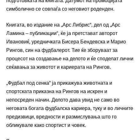
подготовката на книгата. Датумот на промоцијата
симболично се совпаѓа со неговиот роденден.
Книгата, во издание на „Арс Либрис“, дел од „Арс
Ламина – публикации“, ќе ја претстават авторот
Ивановиќ, уредничката Бисера Бендевска и Марио
Рингов, син на фудбалерот. Тие ќе зборуваат за
процесот на создавање на делото и ќе споделат лични
сеќавања за животот и кариерата на Рингов.
„Фудбал под сенка“ ја прикажува животната и
спортската приказна на Рингов на искрен и
непосреден начин. Делото дава увид не само во
неговата богата фудбалска кариера, туку и во личните
предизвици, вредности и размислувања што го
обликувале како спортист и човек.