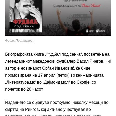
Фото: Принтскрин
Биографската книга „Фудбал под сенка“, посветена на
легендарниот македонски фудбалер Васил Рингов, чиј
автор е новинарот Срѓан Ивановиќ, ќе биде
промовирана на 17 април (петок) во книжарницата
„Литература.мк“ во „Дајмонд мол“ во Скопје, со
почеток во 20 часот.
Изданието се објавува постхумно, неколку месеци по
смртта на Рингов, кој активно учествувал во