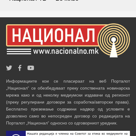
Информациите кои се пласираат на веб Порталот
„Национал“ се обезбедуваат преку сопствената новинарска
мрежа како и од неколку медиумски издавачи од регионот
(преку регулирани договори за соработка/авторски права).
Бесплатно преземање содржини надвор од условите е
дозволено само во непосреден договор со редакцијата на
Порталот „Национал“ односно со одговорниот уредник.