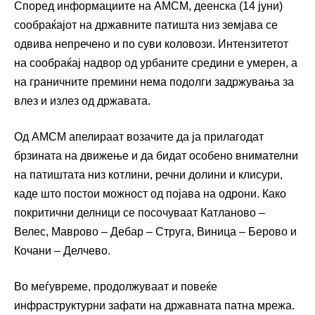
Според информациите на АМСМ, деенска (14 јуни)
сообраќајот на државните патишта низ земјава се
одвива непречено и по суви коловози. Интензитетот
на сообраќај надвор од урбаните средини е умерен, а
на граничните премини нема подолги задржувања за
влез и излез од државата.
Од АМСМ апелираат возачите да ја прилагодат
брзината на движење и да бидат особено внимателни
на патиштата низ котлини, речни долини и клисури,
каде што постои можност од појава на одрони. Како
покритични делници се посочуваат Катланово –
Велес, Маврово – Дебар – Струга, Виница – Берово и
Кочани – Делчево.
Во меѓувреме, продолжуваат и повеќе
инфраструктурни зафати на државната патна мрежа.