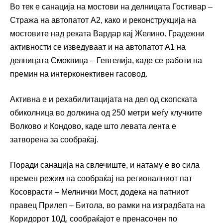
Во тек е санација на мостови на делницата Гостивар –
Стража на автопатот А2, како и реконструкција на
мостовите над реката Вардар кај Желино. Градежни
активности се изведуваат и на автопатот А1 на
делницата Смоквица – Гевгелија, каде се работи на
премин на интерконективен гасовод.
Активна е и рехабилитацијата на дел од скопската
обиколница во должина од 250 метри меѓу клучките
Волково и Кондово, каде што левата лента е
затворена за сообраќај.
Поради санација на свлечиште, и натаму е во сила
времен режим на сообраќај на регионалниот пат
Косоврасти – Мелнички Мост, додека на патниот
правец Прилеп – Битола, во рамки на изградбата на
Коридорот 10Д, сообраќајот е пренасочен по