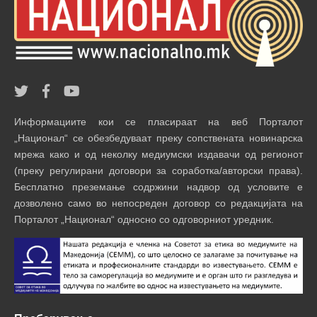
Информациите кои се пласираат на веб Порталот
„Национал“ се обезбедуваат преку сопствената новинарска
мрежа како и од неколку медиумски издавачи од регионот
(преку регулирани договори за соработка/авторски права).
Бесплатно преземање содржини надвор од условите е
дозволено само во непосреден договор со редакцијата на
Порталот „Национал“ односно со одговорниот уредник.