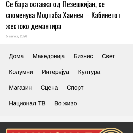
Се бара оставка од Пезешкијан, се
споменува Моџтаба Хамнеи – Кабинетот
жестоко демантира
5 август, 2026
Дома
Македонија
Бизнис
Свет
Колумни
Интервјуа
Култура
Магазин
Сцена
Спорт
Национал ТВ
Во живо