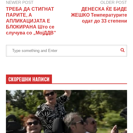
NEWER POST
OLDER POST
ТРЕБА ДА СТИГНАТ
ДЕНЕСКА ЌЕ БИДЕ
ПАРИТЕ, А
ЖЕШКО Температурите
АПЛИКАЦИЈАТА Е
одат до 33 степени
БЛОКИРАНА Што се
случува со „МојДДВ“
СКОРЕШНИ НАПИСИ