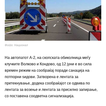
Фото: Национал
На автопатот А-2, на скопската обиколница меѓу
клучките Волково и Кондово, од 12 јуни е во сила
времен режим на сообраќај поради санација на
потпорни ѕидови. Затворена е лентата за
претекнување, додека сообраќајот се одвива по
лентата за возење и лентата за присилно запирање,
со поставена соодветна сигнализација.