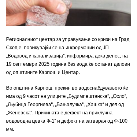
Регионалниот центар за управување со кризи на Град
Скопје, повикувајќи се на информации од ЈП
„Водовод и канализација“, информира дека денес, на
19 септември 2025 година без вода ќе останат делови
од општините Карпош и Центар.
Во општина Карпош, прекин во водоснабдувањето ќе
има од 9 часот на улиците „Будимпештанска“, „Осло“,
„Љубица Георгиева“, „Бањалучка“, „Хашка“ и дел од
„Женевска“. Причината е дефект на приклучна
водоводна цевка Ф-1“ и дефект на затварач од Ф-100
мм.