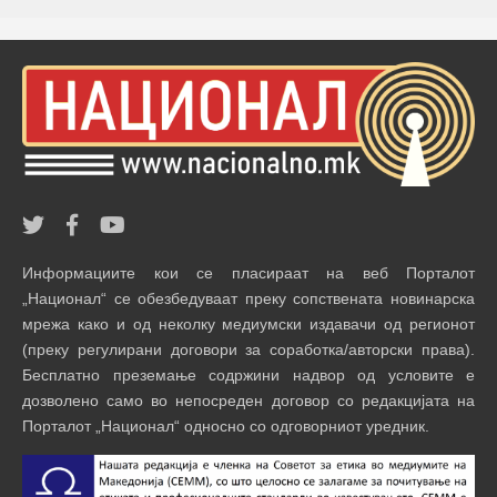
Информациите кои се пласираат на веб Порталот
„Национал“ се обезбедуваат преку сопствената новинарска
мрежа како и од неколку медиумски издавачи од регионот
(преку регулирани договори за соработка/авторски права).
Бесплатно преземање содржини надвор од условите е
дозволено само во непосреден договор со редакцијата на
Порталот „Национал“ односно со одговорниот уредник.