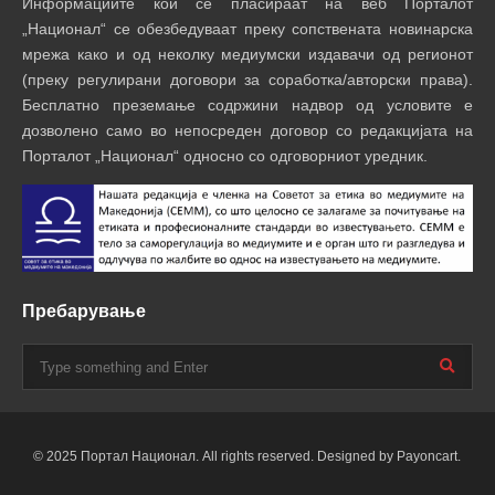
Информациите кои се пласираат на веб Порталот
„Национал“ се обезбедуваат преку сопствената новинарска
мрежа како и од неколку медиумски издавачи од регионот
(преку регулирани договори за соработка/авторски права).
Бесплатно преземање содржини надвор од условите е
дозволено само во непосреден договор со редакцијата на
Порталот „Национал“ односно со одговорниот уредник.
Пребарување
© 2025 Портал Национал. All rights reserved. Designed by Payoncart.