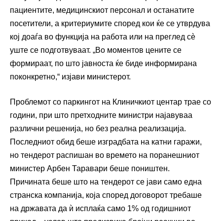
пациентите, медицинскиот персонал и останатите
посетители, а критериумите според кои ќе се утврдува
кој доаѓа во функција на работа или на преглед сè
уште се подготвуваат. „Во моментов цените се
формираат, по што јавноста ќе биде информирана
поконкретно,“ изјави министерот.
Проблемот со паркингот на Клиничкиот центар трае со
години, при што претходните министри најавуваа
различни решенија, но без реална реализација.
Последниот обид беше изградбата на катни гаражи,
но тендерот распишан во времето на поранешниот
министер Арбен Таравари беше поништен.
Причината беше што на тендерот се јави само една
странска компанија, која според договорот требаше
на државата да ѝ исплаќа само 1% од годишниот