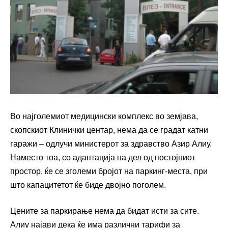
Во најголемиот медицински комплекс во земјава,
скопскиот Клинички центар, нема да се градат катни
гаражи – одлучи министерот за здравство Азир Алиу.
Наместо тоа, со адаптација на дел од постојниот
простор, ќе се зголеми бројот на паркинг-места, при
што капацитетот ќе биде двојно поголем.
Цените за паркирање нема да бидат исти за сите.
Алиу најави дека ќе има различни тарифи за