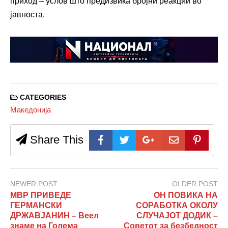
приход – услов што предизвика бројни реакции во
јавноста.
CATEGORIES
Македонија
Share This
NEWER POST
OLDER POST
МВР ПРИВЕДЕ
ОН ПОВИКА НА
ГЕРМАНСКИ
СОРАБОТКА ОКОЛУ
ДРЖАВЈАНИН – Веел
СЛУЧАЈОТ ДОДИК –
знаме на Голема
Советот за безбедност