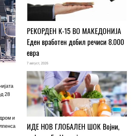
РЕКОРДЕН К-15 ВО МАКЕДОНИЈА
Еден вработен добил речиси 8.000
евра
7 август, 2026
нијата
од 28
одром и
ИДЕ НОВ ГЛОБАЛЕН ШОК Војни,
алпенса