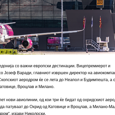
кедонија со важни европски дестинации. Вицепремиерот и
 со Јозеф Варади, главниот извршен директор на авиокомпа
д Скопскиот аеродром ќе се лета до Неапол и Будимпешта, а 
Катовице, Вроцлав и Милано.
пет нови авиолинии, од кои три ќе бидат од охридскиот аер
т да патуваат до Охрид од Катовице и Вроцлав, а Милано-М
дром“, изјави Николоски.