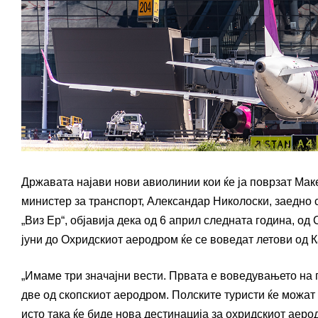
Државата најави нови авиолинии кои ќе ја поврзат Ма
министер за транспорт, Александар Николоски, заедно
„Виз Ер“, објавија дека од 6 април следната година, о
јуни до Охридскиот аеродром ќе се воведат летови од 
„Имаме три значајни вести. Првата е воведувањето на 
две од скопскиот аеродром. Полските туристи ќе можа
исто така ќе биде нова дестинација за охридскиот аеро