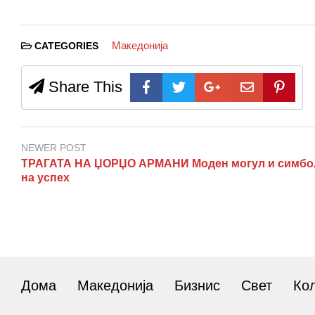
Македонија
CATEGORIES
Share This
NEWER POST
ТРАГАТА НА ЏОРЏО АРМАНИ Моден могул и симбо
на успех
Дома
Македонија
Бизнис
Свет
Ко