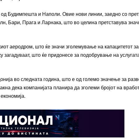
и од Будимпешта и Наполи. Овие нови линии, заедно со пре
елн, Бари, Прага и Ларнака, што во целина претставува зна
киот аеродром, што ќе значи зголемување на капацитетот за
у загадуваат, што ќе придонесе за подобрување на услугат
нија во следната година, што е од големо значење за разв
такна дека компанијата планира да зголеми бројот на врабо
 економија.