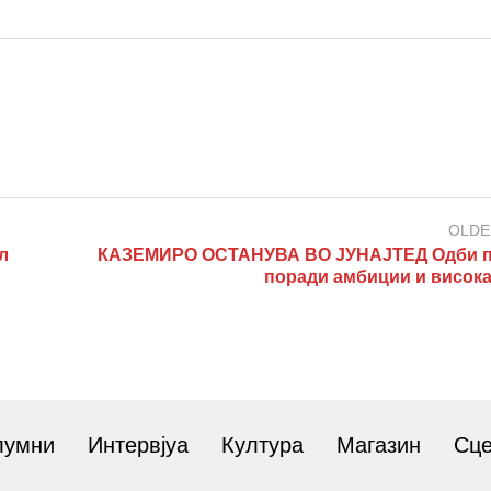
OLDE
л
КАЗЕМИРО ОСТАНУВА ВО ЈУНАЈТЕД Одби 
поради амбиции и висока
лумни
Интервјуа
Култура
Магазин
Сц