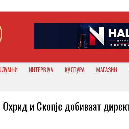
ОЛУМНИ
ИНТЕРВЈУА
КУЛТУРА
МАГАЗИН
хрид и Скопје добиваат дирек