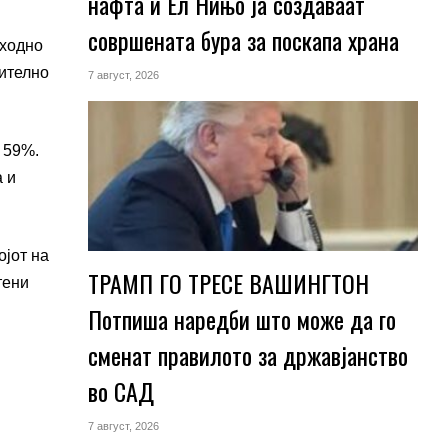
нафта и Ел Нињо ја создаваат
совршената бура за поскапа храна
тходно
чително
7 август, 2026
 59%.
а и
ојот на
ТРАМП ГО ТРЕСЕ ВАШИНГТОН
тени
Потпиша наредби што може да го
сменат правилото за државјанство
во САД
7 август, 2026