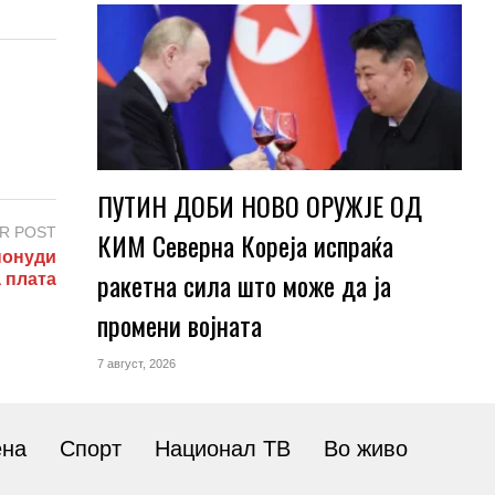
ПУТИН ДОБИ НОВО ОРУЖЈЕ ОД
R POST
КИМ Северна Кореја испраќа
понуди
ракетна сила што може да ја
 плата
промени војната
7 август, 2026
ена
Спорт
Национал ТВ
Во живо