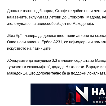
Дополнително, од 6 април, Скопје ќе добие нови летов
најавените, вклучуваат летови до Стокхолм, Мадрид, К
зголемување на авиосообраќајот во Македонија.
„Виз Ер“ планира да донесе шест нови авиони на скопс
Овие нови авиони, Ербас А231, се најмодерни и помалк
искуството на патниците.
„Очекуваме да понудиме 3,3 милиони седишта за Македо
туризмот и економијата“, додаде Николоски. Варади ис
Македонци, што дополнително ќе ја поддржи локалната