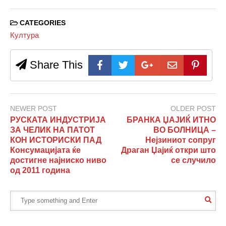
CATEGORIES
Култура
Share This
NEWER POST
OLDER POST
РУСКАТА ИНДУСТРИЈА
БРАНКА ЏАЈИЌ ИТНО
ЗА ЧЕЛИК НА ПАТОТ
ВО БОЛНИЦА –
КОН ИСТОРИСКИ ПАД
Нејзиниот сопруг
Консумацијата ќе
Драган Џајиќ откри што
достигне најниско ниво
се случило
од 2011 година