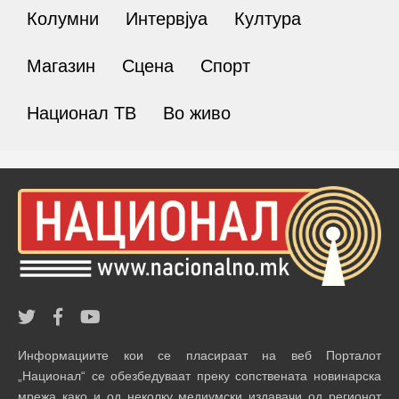
Колумни
Интервјуа
Култура
Магазин
Сцена
Спорт
Национал ТВ
Во живо
Информациите кои се пласираат на веб Порталот
„Национал“ се обезбедуваат преку сопствената новинарска
мрежа како и од неколку медиумски издавачи од регионот