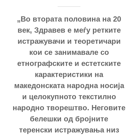
„Во втората половина на 20
век, Здравев е меѓу ретките
истражувачи и теоретичари
кои се занимавале со
етнографските и естетските
карактеристики на
македонската народна носија
и целокупното текстилно
народно творештво. Неговите
белешки од бројните
теренски истражувања низ