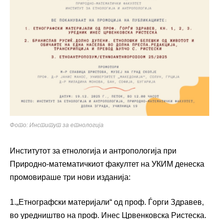
Фото: Институт за етнологија
Институтот за етнологија и антропологија при
Природно-математичкиот факултет на УКИМ денеска
промовираше три нови изданија:
1.„Етнографски материјали“ од проф. Ѓорги Здравев,
во уредништво на проф. Инес Црвенковска Ристеска.