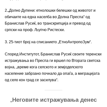
2.„Долно Дупени: етнолошки белешки од животот и
обичаите на една населба во Долна Преспа“ од
Бранислав Русиќ, во транскрипција и превод од
српски на проф. Љупчо Ристески.
3. 25-тиот број на списанието „ЕтноАнтропоЗум“.
Според Институтот, Бранислав Русиќ своите теренски
истражувања во Преспа ги вршел по Втората светска
војна, „време кога селското и земјоделското
население забрзано почнало да опаѓа, а миграцијата
од село кон град се засилува“.
„
Неговите истражувања денес