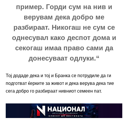
пример. Горди сум на нив и
верувам дека добро ме
разбираат. Никогаш не сум се
однесувал како деспот дома и
секогаш имаа право сами да
донесуваат одлуки.“
Тој додаде дека и тој и Бранка се потрудиле да ги
подготват ќерките за живот и дека верува дека тие
сега добро го разбираат нивниот семеен пат.