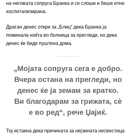
на неговата сопруга Бранка и се слоши и беше итно
хоспитализирана.
Драган денес откри за „Блиц“ дека Бранка ја
поминала ноќта во болница за прегледи, но дека
денес ќе биде пуштена дома.
„Мојата сопруга сега е добро.
Вчера остана на прегледи, но
денес ќе ја земам за кратко.
Ви благодарам за грижата, сè
е во ред“, рече Џајиќ.
Тој истакна дека причината за нејзината несвестица