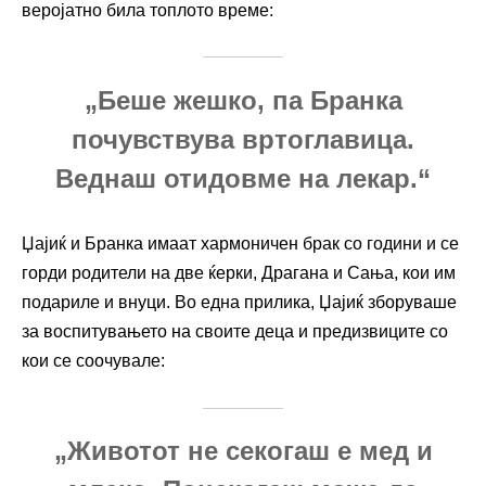
веројатно била топлото време:
„Беше жешко, па Бранка
почувствува вртоглавица.
Веднаш отидовме на лекар.“
Џајиќ и Бранка имаат хармоничен брак со години и се
горди родители на две ќерки, Драгана и Сања, кои им
подариле и внуци. Во една прилика, Џајиќ зборуваше
за воспитувањето на своите деца и предизвиците со
кои се соочувале:
„Животот не секогаш е мед и