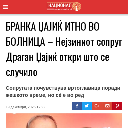
БРАНКА ЏАЈИЌ ИТНО ВО
БОЛНИЦА – Нејзиниот сопруг
Драган Џајиќ откри што се
случило
Сопругата почувствува вртоглавица поради
жешкото време, но сè е во ред
19 декември, 2025 17:22