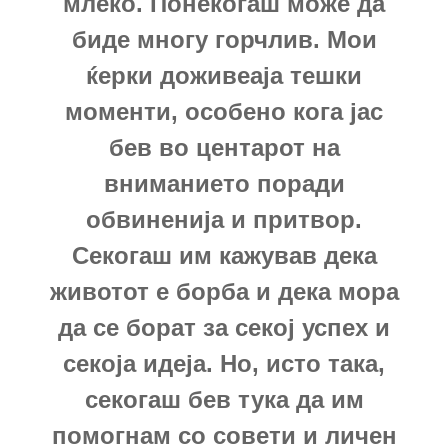
млеко. Понекогаш може да
биде многу горчлив. Мои
ќерки доживеаја тешки
моменти, особено кога јас
бев во центарот на
вниманието поради
обвиненија и притвор.
Секогаш им кажував дека
животот е борба и дека мора
да се борат за секој успех и
секоја идеја. Но, исто така,
секогаш бев тука да им
помогнам со совети и личен