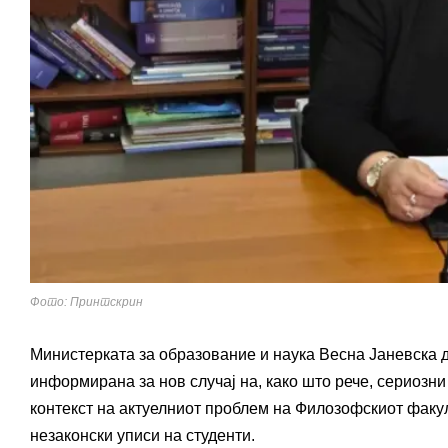
Фото: Принтскрин
Министерката за образование и наука Весна Јаневска д
информирана за нов случај на, како што рече, сериозни
контекст на актуелниот проблем на Филозофскиот факул
незаконски уписи на студенти.