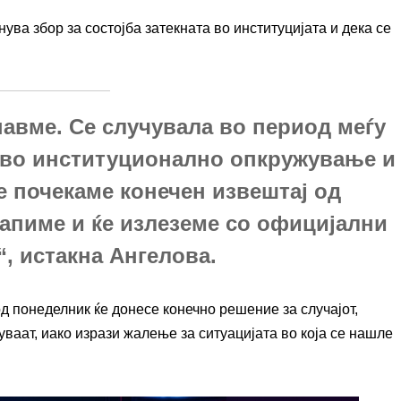
ува збор за состојба затекната во институцијата и дека се
кнавме. Се случувала во период меѓу
акво институционално опкружување и
е почекаме конечен извештај од
тапиме и ќе излеземе со официјални
, истакна Ангелова.
д понеделник ќе донесе конечно решение за случајот,
уваат, иако изрази жалење за ситуацијата во која се нашле