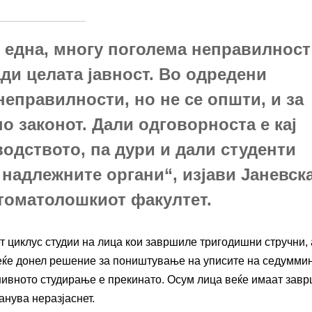
е една, многу поголема неправилност
нади целата јавност. Во одредени
неправилности, но не се општи, и за
но законот. Дали одговорноста е кај
одството, па дури и дали студенти
т надлежните органи“, изјави Јаневск
Стоматолошкиот факултет.
ет циклус студии на лица кои завршиле тригодишни стручни, 
еќе донел решение за поништување на уписите на седумми
 нивното студирање е прекинато. Осум лица веќе имаат зав
анува неразјаснет.