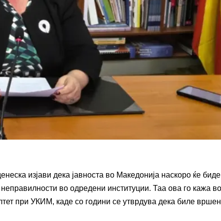
енеска изјави дека јавноста во Македонија наскоро ќе биде
 неправилности во одредени институции. Таа ова го кажа в
тет при УКИМ, каде со години се утврдува дека биле врше