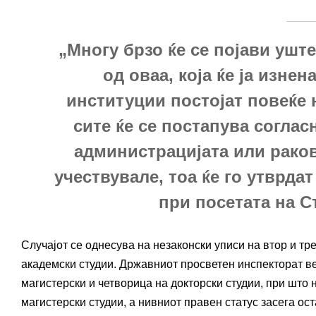
„Многу брзо ќе се појави ушт
од оваа, која ќе ја изне
институции постојат повеќе 
сите ќе се постапува соглас
администрацијата или раков
учествувале, тоа ќе го утврда
при посетата на 
Случајот се однесува на незаконски уписи на втор и тр
академски студии. Државниот просветен инспекторат в
магистерски и четворица на докторски студии, при што
магистерски студии, а нивниот правен статус засега ост