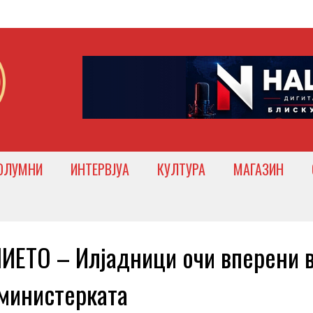
ОЛУМНИ
ИНТЕРВЈУА
КУЛТУРА
МАГАЗИН
ЕТО – Илјадници очи вперени 
 министерката