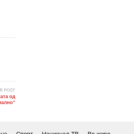
R POST
ата од
мално“