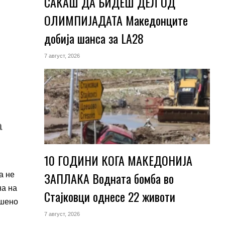
САКАШ ДА БИДЕШ ДЕЛ ОД
ОЛИМПИЈАДАТА Македонците
добија шанса за LA28
7 август, 2026
а
10 ГОДИНИ КОГА МАКЕДОНИЈА
ЗАПЛАКА Водната бомба во
а не
на на
Стајковци однесе 22 животи
ршено
7 август, 2026