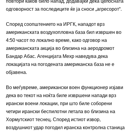
повтори каков било напад, додавајќи дека целосната
одговорност за последиците ќе ја сноси „агресорот“.
Според соопштението на ИРГК, нападот врз
американската воздухопловна база бил извршен во
4:50 часот по локално време, како одговор на
американската акција во близина на аеродромот
Бандар Абас. Агенцијата Мехр наведува дека
локацијата на погодената американска база не е
објавена.
Во меѓувреме, американски воен функционер изјави
дека во текот на ноќта биле извршени напади врз
ирански воени локации, при што биле соборени
четири ирански беспилотни летала во близина на
Хормутскиот теснец. Според истиот извор,
воздушниот удар погодил иранска контролна станица