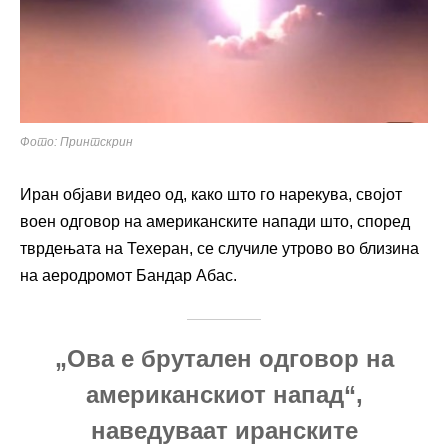
Фото: Принтскрин
Иран објави видео од, како што го нарекува, својот
воен одговор на американските напади што, според
тврдењата на Техеран, се случиле утрово во близина
на аеродромот Бандар Абас.
„Ова е брутален одговор на
американскиот напад“,
наведуваат иранските