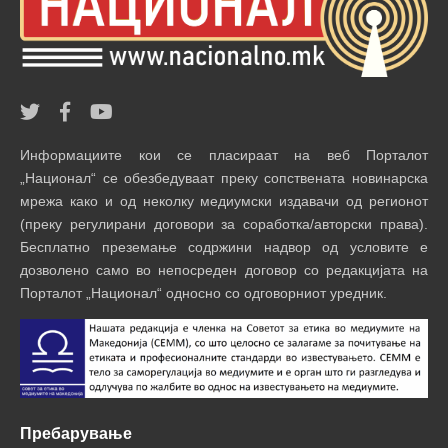
Информациите кои се пласираат на веб Порталот
„Национал“ се обезбедуваат преку сопствената новинарска
мрежа како и од неколку медиумски издавачи од регионот
(преку регулирани договори за соработка/авторски права).
Бесплатно преземање содржини надвор од условите е
дозволено само во непосреден договор со редакцијата на
Порталот „Национал“ односно со одговорниот уредник.
Пребарување