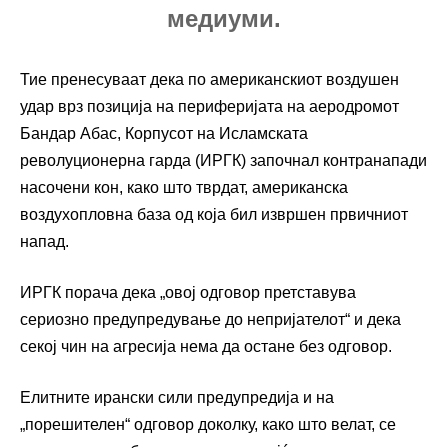
медиуми.
Тие пренесуваат дека по американскиот воздушен
удар врз позиција на периферијата на аеродромот
Бандар Абас, Корпусот на Исламската
револуционерна гарда (ИРГК) започнал контранапади
насочени кон, како што тврдат, американска
воздухопловна база од која бил извршен првичниот
напад.
ИРГК порача дека „овој одговор претставува
сериозно предупредување до непријателот“ и дека
секој чин на агресија нема да остане без одговор.
Елитните ирански сили предупредија и на
„порешителен“ одговор доколку, како што велат, се