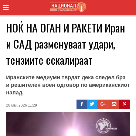
НОЌ НА ОГАН И РАКЕТИ Иран
и САД разменуваат удари,
тензиите ескалираат
Иранските медиуми тврдат дека следел брз
и решителен воен одговор по американскиот
напад.
28 мај, 2026 11:29