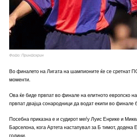
Фото: Принтскрин
Во финалето на Лигата на шампионите ќе се сретнат ПС
моменти.
Ова ќе биде првпат во финале на елитното европско нат
првпат двајца сонародници да водат екипи во финале б
Посебна приказна е и судирот меѓу Луис Енрике и Микел
Барселона, кога Артета настапувал за Б тимот, додека Е
години.