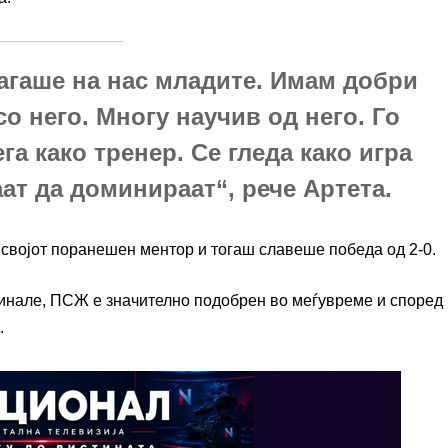
агаше на нас младите. Имам добри
о него. Многу научив од него. Го
га како тренер. Се гледа како игра
аат да доминираат“, рече Артета.
о својот поранешен ментор и тогаш славеше победа од 2-0.
 финале, ПСЖ е значително подобрен во меѓувреме и според
.