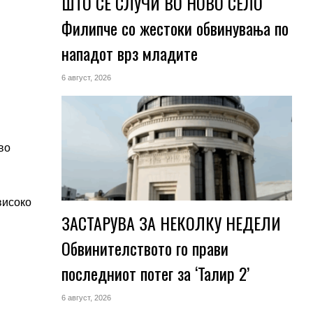
ШТО СЕ СЛУЧИ ВО НОВО СЕЛО
Филипче со жестоки обвинувања по
нападот врз младите
6 август, 2026
во
високо
ЗАСТАРУВА ЗА НЕКОЛКУ НЕДЕЛИ
Обвинителството го прави
последниот потег за ‘Талир 2’
6 август, 2026