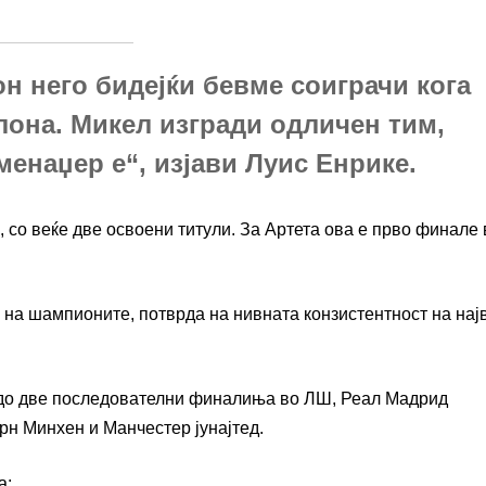
н него бидејќи бевме соиграчи кога
лона. Микел изгради одличен тим,
менаџер е“, изјави Луис Енрике.
 со веќе две освоени титули. За Артета ова е прво финале 
на шампионите, потврда на нивната конзистентност на нај
ат до две последователни финалиња во ЛШ, Реал Мадрид
ерн Минхен и Манчестер јунајтед.
а: