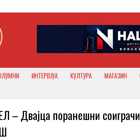
ОЛУМНИ
ИНТЕРВЈУА
КУЛТУРА
МАГАЗИН
 – Двајца поранешни соиграчи
ЛШ