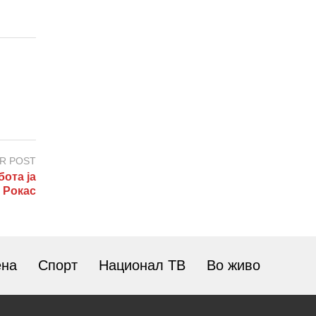
R POST
ота ја
а Рокас
ена
Спорт
Национал ТВ
Во живо