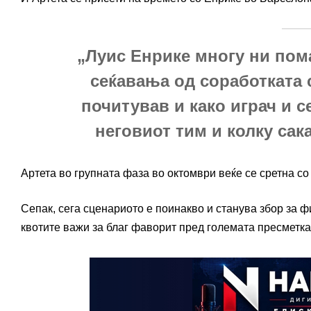
„Луис Енрике многу ни пом
сеќавања од соработката с
почитував и како играч и се
неговиот тим и колку сак
Артета во групната фаза во октомври веќе се сретна с
Сепак, сега сценариото е поинакво и станува збор за
квотите важи за благ фаворит пред големата пресметка