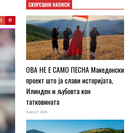
СКОРЕШНИ НАПИСИ
ОВА НЕ Е САМО ПЕСНА Македонски
проект што ја слави историјата,
Илинден и љубовта кон
татковината
6 август, 2026