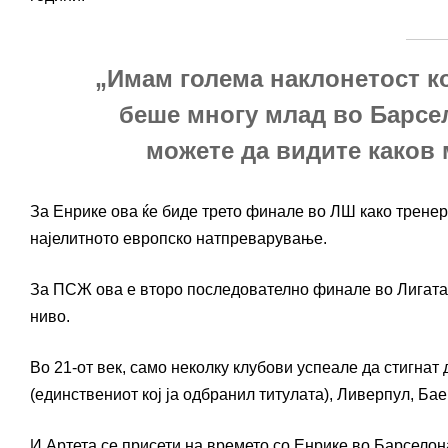
„Имам голема наклонетост ко
беше многу млад во Барсе
можете да видите каков 
За Енрике ова ќе биде трето финале во ЛШ како тренер,
најелитното европско натпреварување.
За ПСЖ ова е второ последователно финале во Лигата 
ниво.
Во 21-от век, само неколку клубови успеале да стигн
(единствениот кој ја одбранил титулата), Ливерпул, Ба
И Артета се присети на времето со Енрике во Барселон