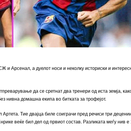
Ж и Арсенал, а дуелот носи и неколку историски и интерес
преварување да се сретнат два тренери од иста земја, как
ез нивна домашна екипа во битката за трофејот.
 Артета. Тие двајца биле соиграчи пред речиси три децени
нрике веќе бил дел од првиот состав. Разликата меѓу нив е