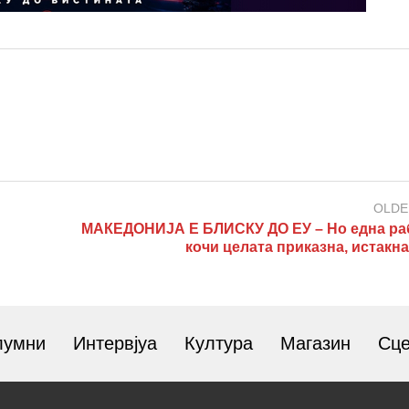
OLDE
МАКЕДОНИЈА Е БЛИСКУ ДО ЕУ – Но една раб
кочи целата приказна, истакн
лумни
Интервјуа
Култура
Магазин
Сц