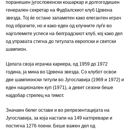
поранешен југословенски кошаркар и долгогодишен
генерален секретар на Фудбалскиот клуб Црвена
звезда. Тој ќе остане запаметен како елегантен играч
под обрачите, но и како еден од клучните луѓе во
најголемите успеси на белградскиот клуб, кој како дел
од управата стигна до титулата европски и светски
шампион.
Целата своја играчка кариера, од 1959 до 1972
година, ја мина во Црвена звезда. Со клубот освои
две шампионски титули во Југославија (1969 и 1972) и
еден национален куп (1971), а девет сезони беше
најдобар стрелец на тимот.
Значаен белег остави и во репрезентацијата на
Југославија, за која настапи на 149 натпревари и
постигна 1276 поени. Беше важен дел од