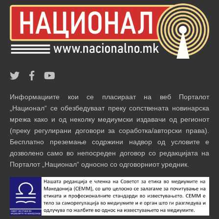
Информациите кои се пласираат на веб Порталот
„Национал“ се обезбедуваат преку сопствената новинарска
мрежа како и од неколку медиумски издавачи од регионот
(преку регулирани договори за соработка/авторски права).
Бесплатно преземање содржини надвор од условите е
дозволено само во непосреден договор со редакцијата на
Порталот „Национал“ односно со одговорниот уредник.