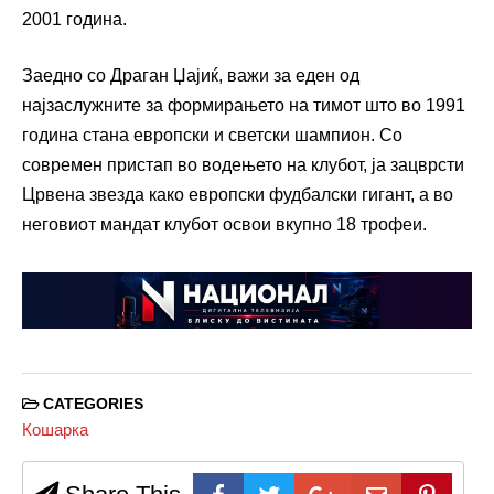
2001 година.
Заедно со Драган Џајиќ, важи за еден од
најзаслужните за формирањето на тимот што во 1991
година стана европски и светски шампион. Со
современ пристап во водењето на клубот, ја зацврсти
Црвена звезда како европски фудбалски гигант, а во
неговиот мандат клубот освои вкупно 18 трофеи.
CATEGORIES
Кошарка