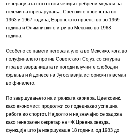
генерацијата што освои четири сребрени медали на
големи натпреварувања: Светските првенства во
1963 и 1967 година, Европското првенство во 1969
година и Олимписките игри во Мексико во 1968
година.
Особено се памети неговата улога во Мексико, кога во
полуфиналето против Советскиот Сојуз, со сигурна
игра во завршницата ги погоди клучните слободни
фрлања и ѝ донесе на Југославија историски пласман
во финалето.
По завршувањето на играчката кариера, Цветковиќ,
како економист, продолжи со подеднакво успешна
работа во спортот. Најдолго и најзначајно се задржа
како генерален секретар на ФК Црвена звезда,
функција што ја извршуваше 18 години, од 1983 до