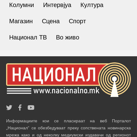
Колумни
Интервјуа
Култура
Магазин
Сцена
Спорт
Национал ТВ
Во живо
Информациите кои се пласираат на веб Порталот
„Национал“ се обезбедуваат преку сопствената новинарска
мрежа како и од неколку медиумски издавачи од регионот