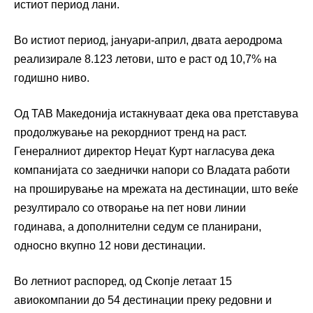
истиот период лани.
Во истиот период, јануари-април, двата аеродрома
реализирале 8.123 летови, што е раст од 10,7% на
годишно ниво.
Од ТАВ Македонија истакнуваат дека ова претставува
продолжување на рекордниот тренд на раст.
Генералниот директор Неџат Курт нагласува дека
компанијата со заеднички напори со Владата работи
на проширување на мрежата на дестинации, што веќе
резултирало со отворање на пет нови линии
годинава, а дополнителни седум се планирани,
односно вкупно 12 нови дестинации.
Во летниот распоред, од Скопје летаат 15
авиокомпании до 54 дестинации преку редовни и