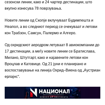
сезонски линии, како и 24 чартер дестинации, што
вкупно изнесува 78 поврзувања.
Новите линии од Скопје вклучуваат Будимпешта и
Неапол, а во следниот период се очекуваат и летови
кон Трабзон, Самсун, Палермо и Алгеро.
Од охридскиот аеродром летуваат 8 авиокомпании до
17 дестинации, а меѓу новите линии се Братислава,
Милано, Штутгарт, како и најавените летови кон
Вроцлав и Катовице. Од 21 јуни е планирано и
воспоставување на линија Охрид–Виена од „Аустриан
ерлајнс“.