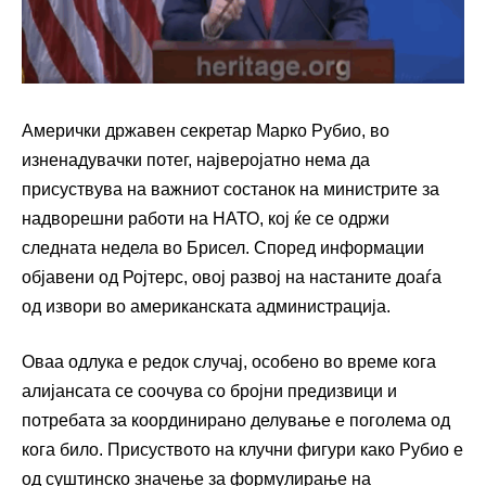
Амерички државен секретар Марко Рубио, во
изненадувачки потег, најверојатно нема да
присуствува на важниот состанок на министрите за
надворешни работи на НАТО, кој ќе се одржи
следната недела во Брисел. Според информации
објавени од Ројтерс, овој развој на настаните доаѓа
од извори во американската администрација.
Оваа одлука е редок случај, особено во време кога
алијансата се соочува со бројни предизвици и
потребата за координирано делување е поголема од
кога било. Присуството на клучни фигури како Рубио е
од суштинско значење за формулирање на