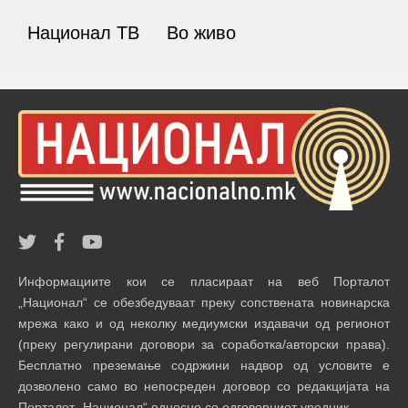
Национал ТВ
Во живо
Информациите кои се пласираат на веб Порталот
„Национал“ се обезбедуваат преку сопствената новинарска
мрежа како и од неколку медиумски издавачи од регионот
(преку регулирани договори за соработка/авторски права).
Бесплатно преземање содржини надвор од условите е
дозволено само во непосреден договор со редакцијата на
Порталот „Национал“ односно со одговорниот уредник.