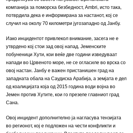
компанија за поморска безбедност, Ambri, исто така,
потврдила дека е информирана за настанот, кој се
случил на околу 70 километри југозападно од Јанбу.
Иако инцидентот привлекол внимание, засега не е
утврдено кој стои зад овој напад. Јеменските
побуненици Хути, кои веќе две години изведуваат
напади во Црвеното море, не се огласиле во врска со
овој настан. Јанбу е важен пристанишен град на
западната обала на Саудиска Арабија, а земјата е дел
од коалицијата која од 2015 година води војна во
Јемен против Хутите, кои го презеле главниот град
Сана.
Овој инцидент дополнително ја нагласува тензијата
во регионот, кој е подложен на чести конфликти и