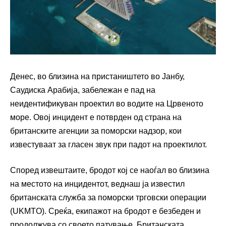
Денес, во близина на пристаништето во Јанбу,
Саудиска Арабија, забележан е пад на
неидентификуван проектил во водите на Црвеното
море. Овој инцидент е потврден од страна на
британските агенции за поморски надзор, кои
известуваат за гласен звук при падот на проектилот.
Според извештаите, бродот кој се наоѓал во близина
на местото на инцидентот, веднаш ја известил
британската служба за поморски трговски операции
(UKMTO). Среќа, екипажот на бродот е безбеден и
продолжува со своето патување. Британската