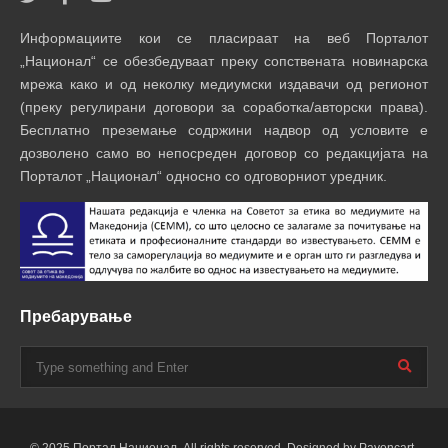
Информациите кои се пласираат на веб Порталот
„Национал“ се обезбедуваат преку сопствената новинарска
мрежа како и од неколку медиумски издавачи од регионот
(преку регулирани договори за соработка/авторски права).
Бесплатно преземање содржини надвор од условите е
дозволено само во непосреден договор со редакцијата на
Порталот „Национал“ односно со одговорниот уредник.
Пребарување