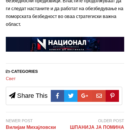
безбедносни предизвици. Властите продолжуваат да
ги следат настаните и да работат на обезбедување на
поморската безбедност во оваа стратегиски важна
област.
CATEGORIES
Свет
Share This
NEWER POST
OLDER POST
Вилијам Михајловски
ШПАНИЈА ЈА ПОМИНА