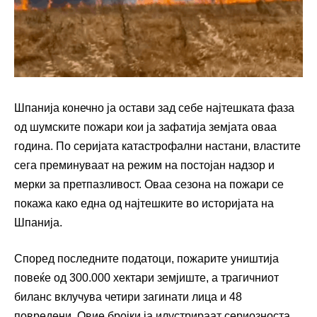
Шпанија конечно ја остави зад себе најтешката фаза
од шумските пожари кои ја зафатија земјата оваа
година. По серијата катастрофални настани, властите
сега преминуваат на режим на постојан надзор и
мерки за претпазливост. Оваа сезона на пожари се
покажа како една од најтешките во историјата на
Шпанија.
Според последните податоци, пожарите уништија
повеќе од 300.000 хектари земјиште, а трагичниот
биланс вклучува четири загинати лица и 48
повредени. Овие бројки ја илустрираат сериозноста