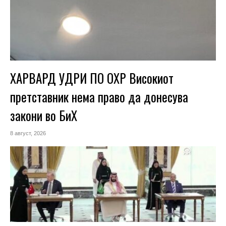
ХАРВАРД УДРИ ПО ОХР Високиот
претставник нема право да донесува
закони во БиХ
8 август, 2026