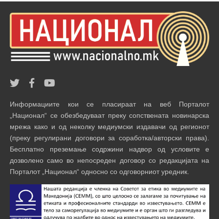
Информациите кои се пласираат на веб Порталот
„Национал“ се обезбедуваат преку сопствената новинарска
мрежа како и од неколку медиумски издавачи од регионот
(преку регулирани договори за соработка/авторски права).
Бесплатно преземање содржини надвор од условите е
дозволено само во непосреден договор со редакцијата на
Порталот „Национал“ односно со одговорниот уредник.