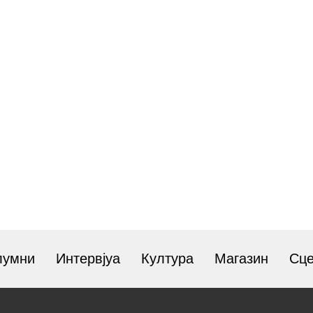
лумни
Интервјуа
Култура
Магазин
Сц