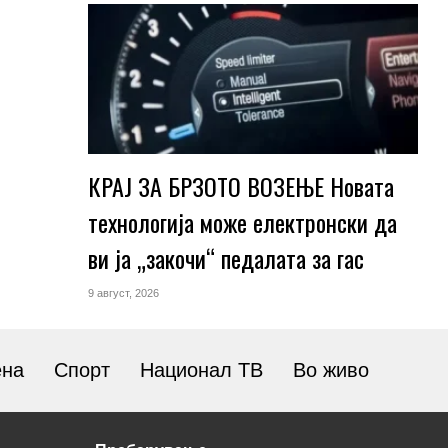
КРАЈ ЗА БРЗОТО ВОЗЕЊЕ Новата
технологија може електронски да
ви ја „закочи“ педалата за гас
9 август, 2026
ена
Спорт
Национал ТВ
Во живо