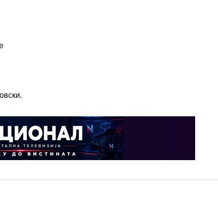
е
овски.