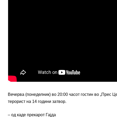
Вечерва (понеделник) во 20:00 часот гостин во „Прес Ц
терорист на 14 години затвор.
– од каде прекарот Гајда