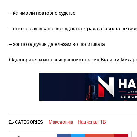
– ќе има ли повторно судење
– што се случуваше во судската зграда а јавоста не вид
– зошто одлучив да влезам во политиката
Одговорите ги има вечерашниот гостин Вилијам Михајл
Македонија
Национал ТВ
CATEGORIES