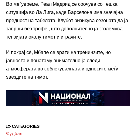
Во меѓувреме, Реал Мадрид се соочува со тешка
ситуација во Ла Лига, каде Барселона има значајна
предност на табелата. Клубот ризикува сезоната да ја
заврши без трофеј, што дополнително ја зголемува
тензијата околу тимот и играчите.
И покрај сè, Мбапе се врати на тренинзите, но
јавноста и понатаму внимателно ја следи
атмосферата во соблекувалната и односите меѓу
ѕвездите на тимот.
CATEGORIES
Фудбал