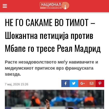
НЕ ГО САКАМЕ ВО ТИМОТ –
Шокантна петиција против
Мбапе го тресе Реал Мадрид
Расте незадоволството меѓу навивачите и
медиумскиот притисок врз француската
ѕвезда.
7 мај, 2026 15:26