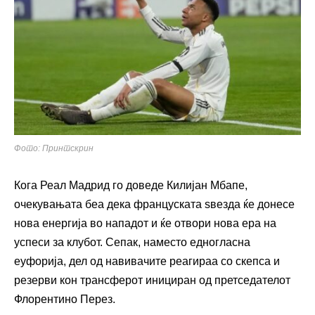
Фото: Принтскрин
Кога Реал Мадрид го доведе Килијан Мбапе,
очекувањата беа дека француската ѕвезда ќе донесе
нова енергија во нападот и ќе отвори нова ера на
успеси за клубот. Сепак, наместо едногласна
еуфорија, дел од навивачите реагираа со скепса и
резерви кон трансферот инициран од претседателот
Флорентино Перез.