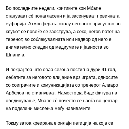
Во последните недели, критиките кон Мбапе
стануваат сè понагласени и ја засенуваат првичната
еуфорија. Атмосферата околу неговото присуство во
клубот се повеќе се заострува, а секој негов потег на
теренот, во соблекувалната или надвор од него е
внимателно следен од медиумите и јавноста во
Шпанија.
И покрај тоа што оваа сезона постигна дури 41 гол,
дебатите за неговото влијание врз играта, односите
со соиграчите и комуникацијата со тренерот Алваро
Арбелоа не стивнуваат. Наместо да биде фигура на
обединување, Мбапе сè почесто се наоѓа во центар
на поделени мислења меѓу навивачите.
Токму затоа креирана е онлајн петиција на која се