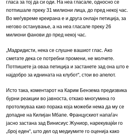
гласа за тој да си оди. На неа гласале, односно се
потпишале преку 31 милиони лица, до пред некој час.
Во меѓувреме креирана е и друга онлајн петиција, за
негово останување, а на неа гласале преку 26
милиони фанови до пред некој час.
„Мадридисти, нека се слушне вашиот глас. Ако
сметате дека се потребни промени, не молчете.
Потпишете ја оваа петиција и застанете зад она што е
најдобро за иднината на клубот“, стои во апелот.
Исто така, коментарот на Карим Бензема предизвика
бурни реакции во јавноста, откако многумина го
протолкуваа како порака која можеби нема да му се
допадне на Килијан Мбапе. Францускиот напаѓач
јасно застана зад Винисиус Жуниор, нарекувајќи го
„број еден“, што дел од медиумите го оценија како