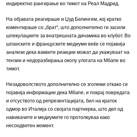
индиректно рангирање во тимот на Реал Мадрид.
На објавата реагираше и Џуд Белингем, кој кратко
коментираше со „брат“, што дополнително ги засили
шпекулациите за внатрешната динамика во клубот. Во
шпанските и француските медиуми веќе се појавија
анализи дека ваквите реакции можат да укажуваат на
тензии и недоразбирања околу улогата на Мбапе во
тимот.
Незадоволството дополнително се зголеми откако се
појавија информации дека Мбапе, и покрај повредата
и отсуството од репрезентацијата, бил на краток
одмор во Италија со својата партнерка, што дел од
навивачите и медиумите го протолкуваа како
несоодветен момент.