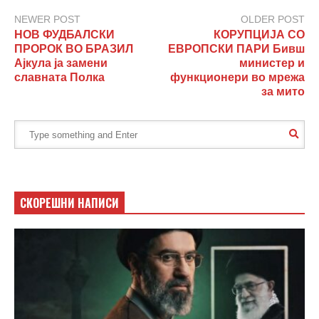
NEWER POST
OLDER POST
НОВ ФУДБАЛСКИ
КОРУПЦИЈА СО
ПРОРОК ВО БРАЗИЛ
ЕВРОПСКИ ПАРИ Бивш
Ајкула ја замени
министер и
славната Полка
функционери во мрежа
за мито
СКОРЕШНИ НАПИСИ