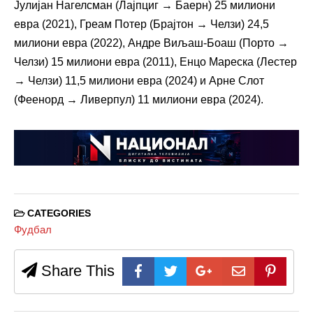
Јулијан Нагелсман (Лајпциг → Баерн) 25 милиони
евра (2021), Греам Потер (Брајтон → Челзи) 24,5
милиони евра (2022), Андре Виљаш-Боаш (Порто →
Челзи) 15 милиони евра (2011), Енцо Мареска (Лестер
→ Челзи) 11,5 милиони евра (2024) и Арне Слот
(Феенорд → Ливерпул) 11 милиони евра (2024).
CATEGORIES
Фудбал
Share This