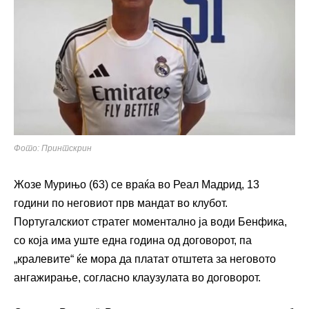
Фото: Принтскрин
Жозе Мурињо (63) се враќа во Реал Мадрид, 13
години по неговиот прв мандат во клубот.
Португалскиот стратег моментално ја води Бенфика,
со која има уште една година од договорот, па
„кралевите“ ќе мора да платат отштета за неговото
ангажирање, согласно клаузулата во договорот.