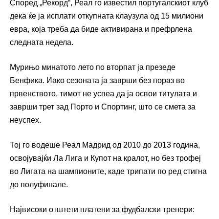
Според „Рекорд“, Реал го известил португалскиот клуб
дека ќе ја исплати откупната клаузула од 15 милиони
евра, која треба да биде активирана и префрлена
следната недела.
Мурињо минатото лето по вторпат ја презеде
Бенфика. Иако сезоната ја заврши без пораз во
првенството, тимот не успеа да ја освои титулата и
заврши трет зад Порто и Спортинг, што се смета за
неуспех.
Тој го водеше Реал Мадрид од 2010 до 2013 година,
освојувајќи Ла Лига и Купот на кралот, но без трофеј
во Лигата на шампионите, каде трипати по ред стигна
до полуфинале.
Највисоки отштети платени за фудбалски тренери: