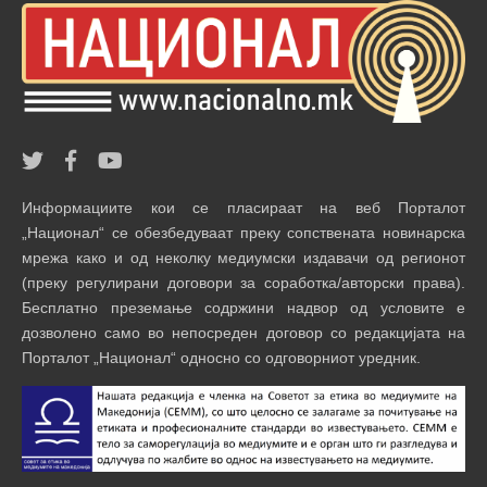
Информациите кои се пласираат на веб Порталот
„Национал“ се обезбедуваат преку сопствената новинарска
мрежа како и од неколку медиумски издавачи од регионот
(преку регулирани договори за соработка/авторски права).
Бесплатно преземање содржини надвор од условите е
дозволено само во непосреден договор со редакцијата на
Порталот „Национал“ односно со одговорниот уредник.